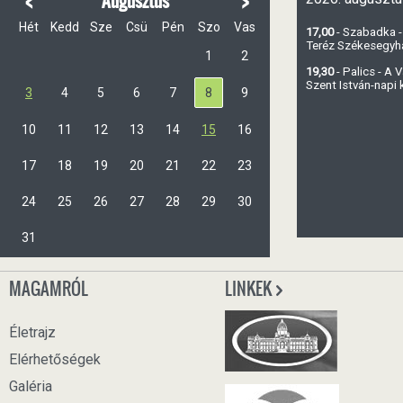
<
>
Augusztus
Hét
Kedd
Sze
Csü
Pén
Szo
Vas
17,00
- Szabadka -
Teréz Székesegy
1
2
19,30
- Palics - A
Szent István-napi
3
4
5
6
7
8
9
10
11
12
13
14
15
16
17
18
19
20
21
22
23
24
25
26
27
28
29
30
31
MAGAMRÓL
LINKEK
Életrajz
Elérhetőségek
Galéria