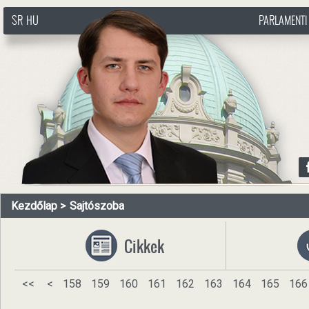
SR
HU
PARLAMENTI
http://www.pasztorbalint.rs/hu
Kezdőlap
Sajtószoba
Cikkek
<<
<
158
159
160
161
162
163
164
165
166