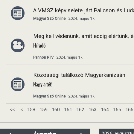
A VMSZ képviselete járt Palicson és Lu
Magyar Szó Online
2024. május 17.
Meg kell védenünk, amit eddig elértünk, 
Híradó
Pannon RTV
2024. május 17.
Közösségi találkozó Magyarkanizsán
Nagy a tét!
Magyar Szó Online
2024. május 17.
<<
<
158
159
160
161
162
163
164
165
166
2026. augusztu