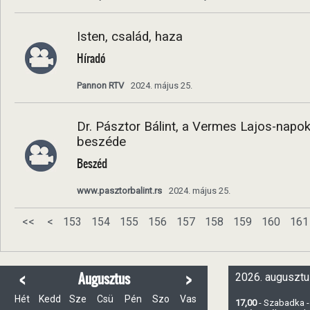
Isten, család, haza
Híradó
Pannon RTV
2024. május 25.
Dr. Pásztor Bálint, a Vermes Lajos-nap
beszéde
Beszéd
www.pasztorbalint.rs
2024. május 25.
<<
<
153
154
155
156
157
158
159
160
161
<
>
Augusztus
2026. augusztu
Hét
Kedd
Sze
Csü
Pén
Szo
Vas
17,00
- Szabadka -