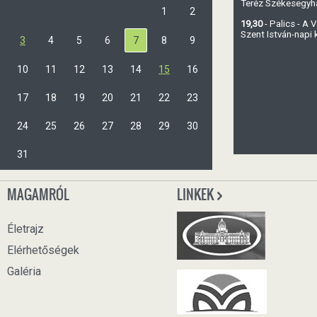
Teréz Székesegy
1
2
19,30
- Palics - A
Szent István-napi
3
4
5
6
7
8
9
10
11
12
13
14
15
16
17
18
19
20
21
22
23
24
25
26
27
28
29
30
31
MAGAMRÓL
LINKEK
Életrajz
Elérhetőségek
Galéria