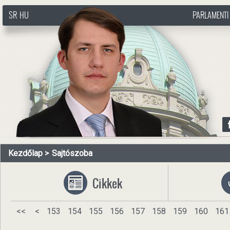
SR
HU
PARLAMENTI
http://www.pasztorbalint.rs/hu
Kezdőlap
Sajtószoba
Cikkek
<<
<
153
154
155
156
157
158
159
160
161