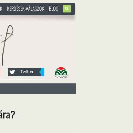
OK
KÉRDÉSEK-VÁLASZOK
BLOG
u
sára?