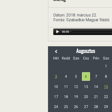
Dátum: 2018. március 22.
Forrás: Szabadkai Magyar Rádió
00:00
<
Augusztus
Hét
Kedd
Sze
Csü
Pén
Szo
1
3
4
5
6
7
8
10
11
12
13
14
15
17
18
19
20
21
22
24
25
26
27
28
29