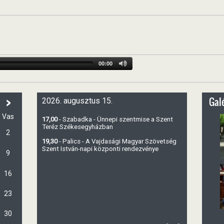
00:00
>
Galé
2026. augusztus 15.
Vas
17,00
- Szabadka - Ünnepi szentmise a Szent
Teréz Székesegyházban
2
19,30
- Palics - A Vajdasági Magyar Szövetség
Szent István-napi központi rendezvénye
9
16
23
30