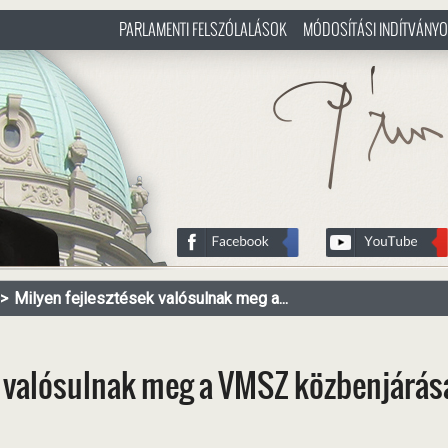
PARLAMENTI FELSZÓLALÁSOK
MÓDOSÍTÁSI INDÍTVÁNY
/hu
http://www.pasztorbalint.rs/h
Milyen fejlesztések valósulnak meg a...
k valósulnak meg a VMSZ közbenjárá