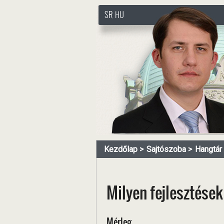
SR
HU
http://www.pasztorbalint.rs
Kezdőlap
Sajtószoba
Hangtár
Milyen fejlesztése
Mérleg