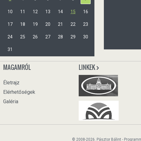
10
11
12
13
14
15
16
17
18
19
20
21
22
23
24
25
26
27
28
29
30
31
MAGAMRÓL
LINKEK
Életrajz
Elérhetőségek
Galéria
© 2008-2026. Pásztor Bálint - Program