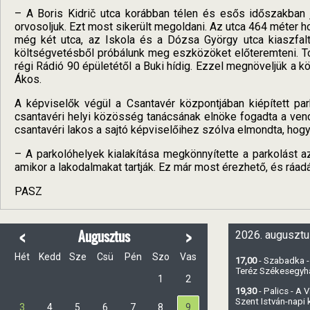
– A Boris Kidrič utca korábban télen és esős időszakban já
orvosoljuk. Ezt most sikerült megoldani. Az utca 464 méter
még két utca, az Iskola és a Dózsa György utca kiaszfalt
költségvetésből próbálunk meg eszközöket előteremteni. To
régi Rádió 90 épületétől a Buki hídig. Ezzel megnöveljük a 
Ákos.
A képviselők végül a Csantavér központjában kiépített par
csantavéri helyi közösség tanácsának elnöke fogadta a vend
csantavéri lakos a sajtó képviselőihez szólva elmondta, hogy 
– A parkolóhelyek kialakítása megkönnyítette a parkolást 
amikor a lakodalmakat tartják. Ez már most érezhető, és ráad
PASZ
<
>
Augusztus
2026. augusztu
Hét
Kedd
Sze
Csü
Pén
Szo
Vas
17,00
- Szabadka -
Teréz Székesegy
1
2
19,30
- Palics - A
Szent István-napi
3
4
5
6
7
8
9