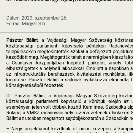
Dátum: 2020. szeptember 26.
Forrás: Magyar Szó
Pásztor Bálint
, a Vajdasági Magyar Szövetség köztársas
köztársasági parlamenti képviselő pénteken Radanovác
településeken megtekintették azokat a befejezett projektum
kezdődött meg. Meglátogatták tehát a nemrégiben kiaszfaltozo
a Csantavér központjában kiépített parkolót, amely t
elbeszélgettek a helybeli lakosokkal. Emellett a napokban
az infrastrukturális beruházások kivitelezési munkálatai, 
kiépítése. Pásztor Bálint a sajtónak nyilatkozva elmondta
költségvetéséből fedezték.
Dr. Pásztor Bálint, a Vajdasági Magyar Szövetség köztárs
köztársasági parlamenti képviselő a körútjuk elején az 
eseményen jelen volt többek között Kern Imre, Szabadka al
Roland, a VMSZ radanováci helyi szervezetének elnöke és S
Bálint az utcában megtartott sajtótájékoztatón a Szabadkán 
– Négy projektumot kezdtünk el június közepén, a kampán