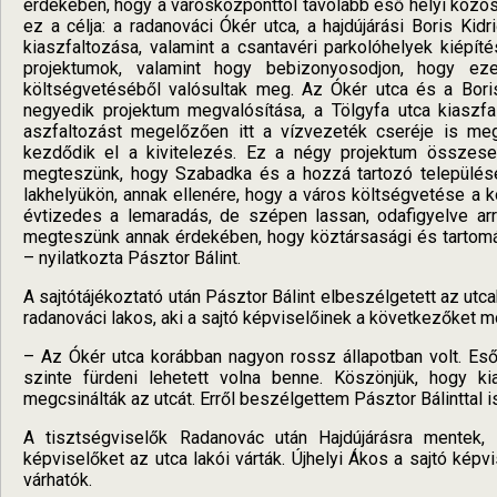
érdekében, hogy a városközponttól távolabb eső helyi közös
ez a célja: a radanováci Ókér utca, a hajdújárási Boris Ki
kiaszfaltozása, valamint a csantavéri parkolóhelyek kiépí
projektumok, valamint hogy bebizonyosodjon, hogy ez
költségvetéséből valósultak meg. Az Ókér utca és a Boris 
negyedik projektum megvalósítása, a Tölgyfa utca kiaszfa
aszfaltozást megelőzően itt a vízvezeték cseréje is meg
kezdődik el a kivitelezés. Ez a négy projektum összesen
megteszünk, hogy Szabadka és a hozzá tartozó települések
lakhelyükön, annak ellenére, hogy a város költségvetése a k
évtizedes a lemaradás, de szépen lassan, odafigyelve ar
megteszünk annak érdekében, hogy köztársasági és tartom
– nyilatkozta Pásztor Bálint.
A sajtótájékoztató után Pásztor Bálint elbeszélgetett az utc
radanováci lakos, aki a sajtó képviselőinek a következőket m
– Az Ókér utca korábban nagyon rossz állapotban volt. Eső i
szinte fürdeni lehetett volna benne. Köszönjük, hogy k
megcsinálták az utcát. Erről beszélgettem Pásztor Bálinttal 
A tisztségviselők Radanovác után Hajdújárásra mentek, 
képviselőket az utca lakói várták. Újhelyi Ákos a sajtó kép
várhatók.