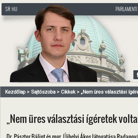
SR
HU
PARLAMENTI
http://www.pasztorbalint.rs/hu
Kezdőlap
Sajtószoba
Cikkek
„Nem üres választási ígére
„Nem üres választási ígéretek volt
Dr. Pásztor Bálint és mgr. Újhelyi Ákos látogatása Radano