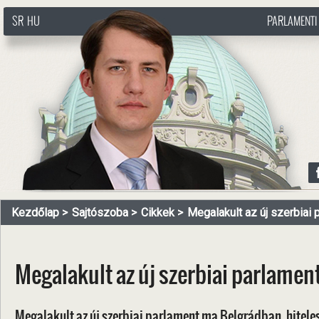
SR
HU
PARLAMENTI
http://www.pasztorbalint.rs/hu
Kezdőlap
Sajtószoba
Cikkek
Megalakult az új szerbiai 
Megalakult az új szerbiai parlamen
Megalakult az új szerbiai parlament ma Belgrádban, hitele