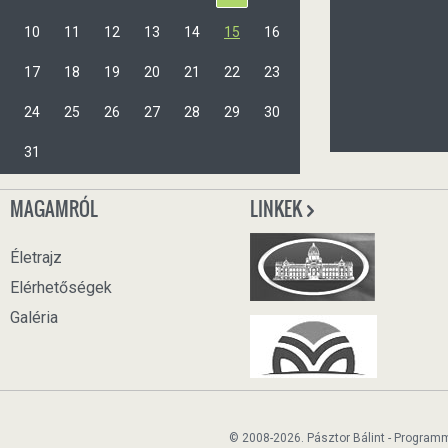
10
11
12
13
14
15
16
17
18
19
20
21
22
23
24
25
26
27
28
29
30
31
MAGAMRÓL
LINKEK
Életrajz
Elérhetőségek
Galéria
© 2008-2026. Pásztor Bálint - Program