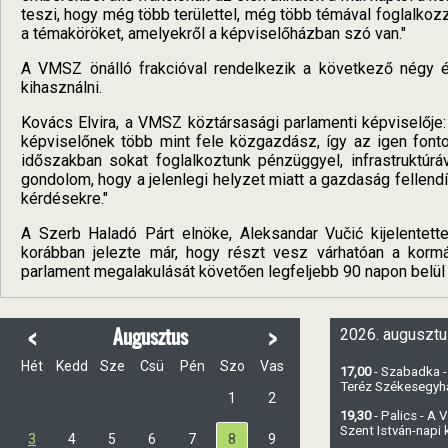
teszi, hogy még több területtel, még több témával foglalkoz
a témaköröket, amelyekről a képviselőházban szó van."
A VMSZ önálló frakcióval rendelkezik a következő négy é
kihasználni.
Kovács Elvira, a VMSZ köztársasági parlamenti képviselője
képviselőnek több mint fele közgazdász, így az igen font
időszakban sokat foglalkoztunk pénzüggyel, infrastruktúrá
gondolom, hogy a jelenlegi helyzet miatt a gazdaság fellen
kérdésekre."
A Szerb Haladó Párt elnöke, Aleksandar Vučić kijelentet
korábban jelezte már, hogy részt vesz várhatóan a korm
parlament megalakulását követően legfeljebb 90 napon belül m
<
>
Augusztus
2026. augusztu
Hét
Kedd
Sze
Csü
Pén
Szo
Vas
17,00
- Szabadka -
Teréz Székesegy
1
2
19,30
- Palics - A
Szent István-napi
3
4
5
6
7
8
9