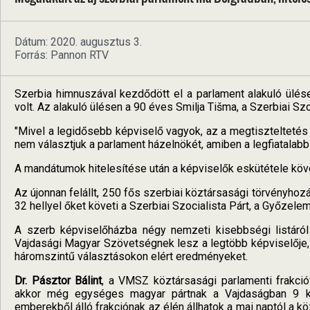
Dátum: 2020. augusztus 3.
Forrás: Pannon RTV
Szerbia himnuszával kezdődött el a parlament alakuló ülés
volt. Az alakuló ülésen a 90 éves Smilja Tišma, a Szerbiai Szo
"Mivel a legidősebb képviselő vagyok, az a megtiszteltetés
nem választjuk a parlament házelnökét, amiben a legfiatalab
A mandátumok hitelesítése után a képviselők eskütétele köve
Az újonnan felállt, 250 fős szerbiai köztársasági törvényho
32 hellyel őket követi a Szerbiai Szocialista Párt, a Győzel
A szerb képviselőházba négy nemzeti kisebbségi listáról
Vajdasági Magyar Szövetségnek lesz a legtöbb képviselője,
háromszintű választásokon elért eredményeket.
Dr. Pásztor Bálint
, a VMSZ köztársasági parlamenti frakció
akkor még egységes magyar pártnak a Vajdaságban 9 ké
emberekből álló frakciónak az élén állhatok a mai naptól a