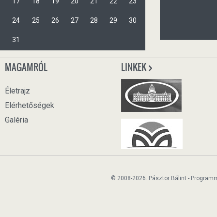
17
18
19
20
21
22
23
24
25
26
27
28
29
30
31
MAGAMRÓL
LINKEK
Életrajz
Elérhetőségek
Galéria
© 2008-2026. Pásztor Bálint - Program