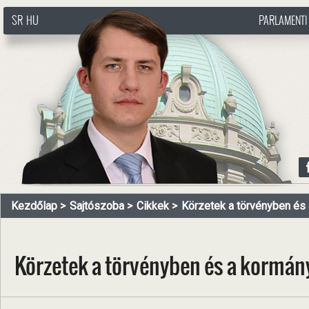
SR
HU
PARLAMENTI
http://www.pasztorbalint.rs/hu
Kezdőlap
Sajtószoba
Cikkek
Körzetek a törvényben és a
Körzetek a törvényben és a kormán