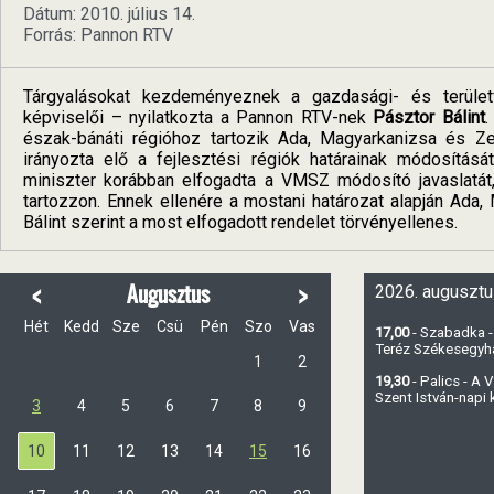
Dátum: 2010. július 14.
Forrás: Pannon RTV
Tárgyalásokat kezdeményeznek a gazdasági- és területf
képviselői – nyilatkozta a Pannon RTV-nek
Pásztor Bálint
.
észak-bánáti régióhoz tartozik Ada, Magyarkanizsa és Ze
irányozta elő a fejlesztési régiók határainak módosításá
miniszter korábban elfogadta a VMSZ módosító javaslatát
tartozzon. Ennek ellenére a mostani határozat alapján Ada
Bálint szerint a most elfogadott rendelet törvényellenes.
<
>
Augusztus
2026. augusztu
Hét
Kedd
Sze
Csü
Pén
Szo
Vas
17,00
- Szabadka -
Teréz Székesegy
1
2
19,30
- Palics - A
Szent István-napi
3
4
5
6
7
8
9
10
11
12
13
14
15
16