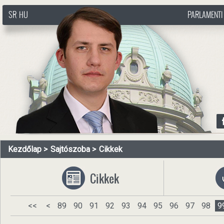
SR
HU
PARLAMENTI
http://www.pasztorbalint.rs/hu
Kezdőlap
Sajtószoba
Cikkek
Cikkek
<<
<
89
90
91
92
93
94
95
96
97
98
9