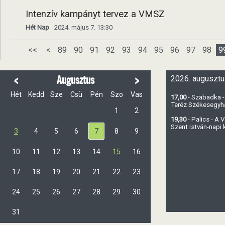
Intenzív kampányt tervez a VMSZ
Hét Nap
2024. május 7. 13:30
<<
<
89
90
91
92
93
94
95
96
97
98
9
<
>
Augusztus
2026. augusztu
Hét
Kedd
Sze
Csü
Pén
Szo
Vas
17,00
- Szabadka -
Teréz Székesegy
1
2
19,30
- Palics - A
Szent István-napi
3
4
5
6
7
8
9
10
11
12
13
14
15
16
17
18
19
20
21
22
23
24
25
26
27
28
29
30
31