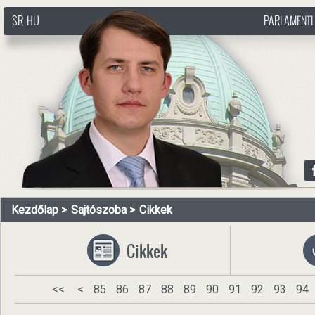
SR
HU
PARLAMENTI
http://www.pasztorbalint.rs/hu
Kezdőlap
Sajtószoba
Cikkek
Cikkek
<<
<
85
86
87
88
89
90
91
92
93
94