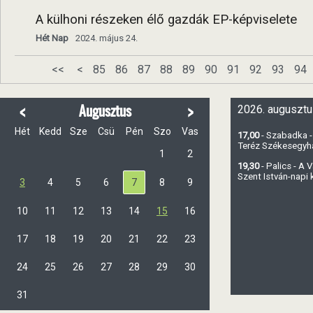
A külhoni részeken élő gazdák EP-képviselete
Hét Nap
2024. május 24.
<<
<
85
86
87
88
89
90
91
92
93
94
<
>
Augusztus
2026. augusztu
Hét
Kedd
Sze
Csü
Pén
Szo
Vas
17,00
- Szabadka -
Teréz Székesegy
1
2
19,30
- Palics - A
Szent István-napi
3
4
5
6
7
8
9
10
11
12
13
14
15
16
17
18
19
20
21
22
23
24
25
26
27
28
29
30
31