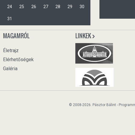
24
25
26
27
28
29
30
31
MAGAMRÓL
LINKEK
Életrajz
Elérhetőségek
Galéria
© 2008-2026. Pásztor Bálint - Program