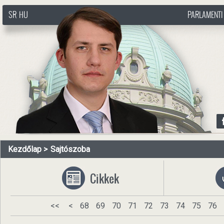
SR
HU
PARLAMENTI
http://www.pasztorbalint.rs/hu
Kezdőlap
Sajtószoba
Cikkek
<<
<
68
69
70
71
72
73
74
75
76