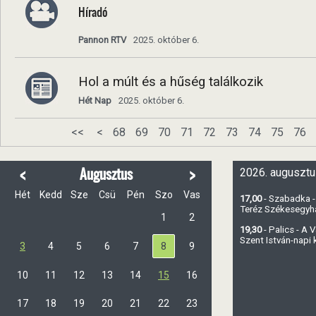
Híradó
Pannon RTV
2025. október 6.
Hol a múlt és a hűség találkozik
Hét Nap
2025. október 6.
<<
<
68
69
70
71
72
73
74
75
76
<
>
Augusztus
2026. augusztu
Hét
Kedd
Sze
Csü
Pén
Szo
Vas
17,00
- Szabadka -
Teréz Székesegy
1
2
19,30
- Palics - A
Szent István-napi
3
4
5
6
7
8
9
10
11
12
13
14
15
16
17
18
19
20
21
22
23