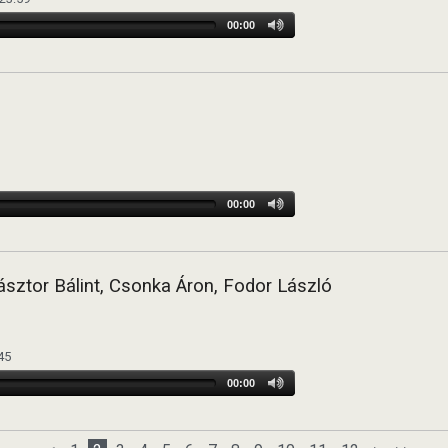
00:00
00:00
ásztor Bálint, Csonka Áron, Fodor László
:45
00:00