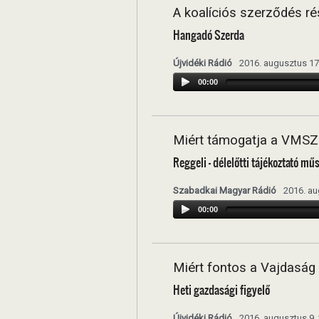
A koalíciós szerződés rés
Hangadó Szerda
Újvidéki Rádió
2016. augusztus 17
00:00
Miért támogatja a VMSZ
Reggeli - délelőtti tájékoztató mű
Szabadkai Magyar Rádió
2016. au
00:00
Miért fontos a Vajdaság
Heti gazdasági figyelő
Újvidéki Rádió
2016. augusztus 9.