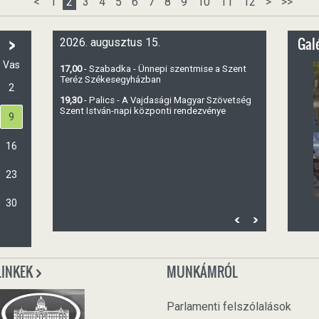
<
1
2
3
4
5
6
7
8
9
10
11
12
>
>>
>
Galé
2026. augusztus 15.
Vas
17,00
- Szabadka - Ünnepi szentmise a Szent
Teréz Székesegyházban
2
19,30
- Palics - A Vajdasági Magyar Szövetség
Szent István-napi központi rendezvénye
9
16
23
30
LINKEK
MUNKÁMRÓL
Parlamenti felszólalások