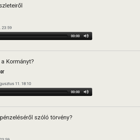
zleteiről
. 23:59
00:00
 a Kormányt?
sor
gusztus 11. 18:10
00:00
 pénzeléséről szóló törvény?
 23:59