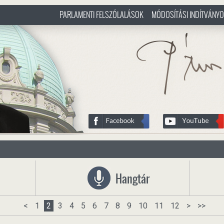
PARLAMENTI FELSZÓLALÁSOK
MÓDOSÍTÁSI INDÍTVÁNY
/hu
http://www.pasztorbalint.rs/h
Hangtár
<
1
2
3
4
5
6
7
8
9
10
11
12
>
>>