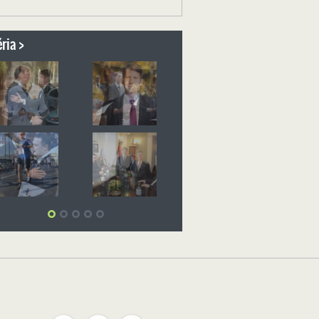
ria >