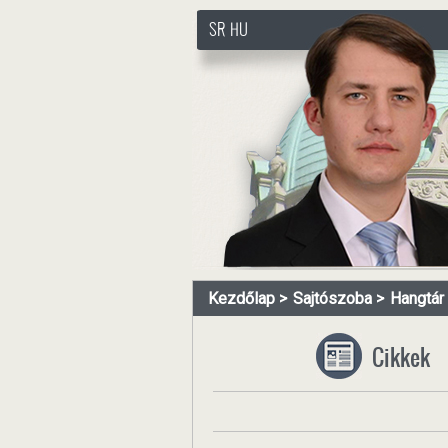
SR
HU
http://www.pasztorbalint.rs
Kezdőlap
Sajtószoba
Hangtár
Cikkek