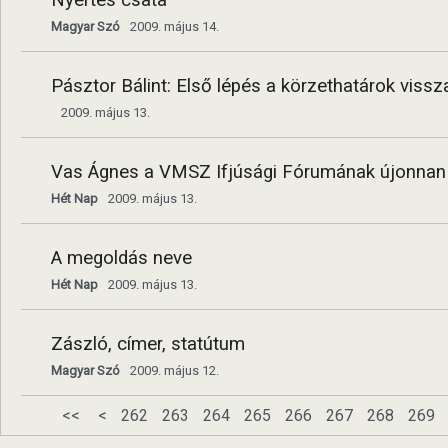
Nyertes csata
Magyar Szó
2009. május 14.
Pásztor Bálint: Első lépés a körzethatárok vissza
2009. május 13.
Vas Ágnes a VMSZ Ifjúsági Fórumának újonnan 
Hét Nap
2009. május 13.
A megoldás neve
Hét Nap
2009. május 13.
Zászló, címer, statútum
Magyar Szó
2009. május 12.
<<
<
262
263
264
265
266
267
268
269