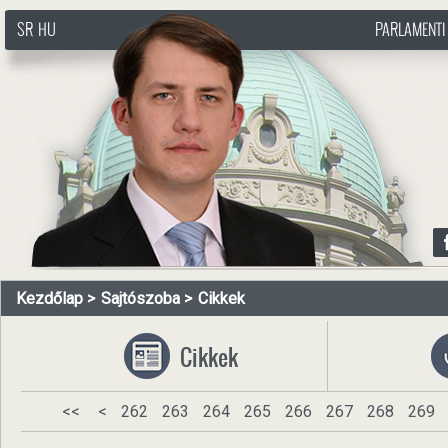
SR
HU
PARLAMENTI
http://www.pasztorbalint.rs/hu
Kezdőlap
Sajtószoba
Cikkek
Cikkek
<<
<
262
263
264
265
266
267
268
269