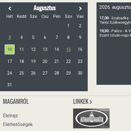
<
>
Augusztus
2026. augusztu
Hét
Kedd
Sze
Csü
Pén
Szo
Vas
17,00
- Szabadka -
Teréz Székesegy
1
2
19,30
- Palics - A
Szent István-napi
3
4
5
6
7
8
9
10
11
12
13
14
15
16
17
18
19
20
21
22
23
24
25
26
27
28
29
30
31
MAGAMRÓL
LINKEK
Életrajz
Elérhetőségek