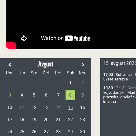
<
>
Avgust
15. avgust 2026
Pon
Uto
Sre
Čet
Pet
Sub
Ned
17,00
- Subotica - 
Svete Terezije
1
2
19,30
- Palić - Ce
vojvođanskih Mađ
3
4
5
6
7
8
9
praznika, obeležav
Ištvana
10
11
12
13
14
15
16
17
18
19
20
21
22
23
24
25
26
27
28
29
30