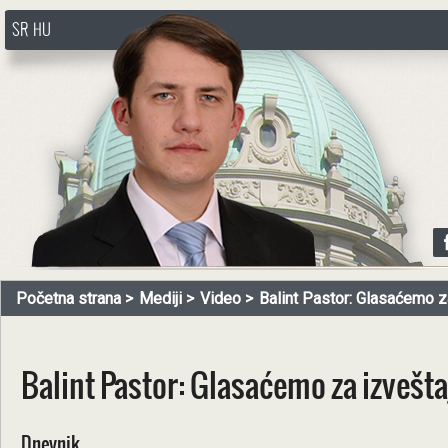
SR
HU
http://www.pasztorbalint.rs/sr
Početna strana
Mediji
Video
Balint Pastor: Glasaćemo z
Balint Pastor: Glasaćemo za izvešta
Dnevnik