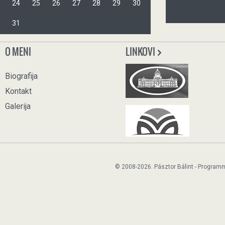
24
25
26
27
28
29
30
31
O MENI
LINKOVI
Biografija
Kontakt
Galerija
© 2008-2026. Pásztor Bálint - Program