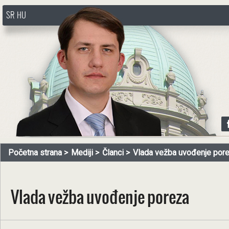
SR
HU
http://www.pasztorbalint.rs/sr
Početna strana
Mediji
Članci
Vlada vežba uvođenje por
Vlada vežba uvođenje poreza