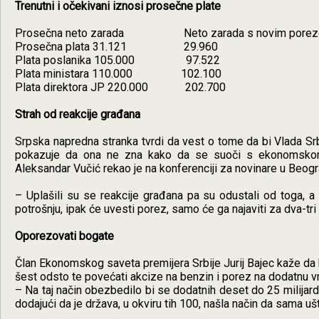
Trenutni i očekivani iznosi prosečne plate
Prosečna neto zarada Neto zarada s novim pore
Prosečna plata 31.121 29.960
Plata poslanika 105.000 97.522
Plata ministara 110.000 102.100
Plata direktora JP 220.000 202.700
Strah od reakcije građana
Srpska napredna stranka tvrdi da vest o tome da bi Vlada Srb
pokazuje da ona ne zna kako da se suoči s ekonomskom
Aleksandar Vučić rekao je na konferenciji za novinare u Beogra
– Uplašili su se reakcije građana pa su odustali od toga, a
potrošnju, ipak će uvesti porez, samo će ga najaviti za dva-t
Oporezovati bogate
Član Ekonomskog saveta premijera Srbije Jurij Bajec kaže da 
šest odsto te povećati akcize na benzin i porez na dodatnu v
– Na taj način obezbedilo bi se dodatnih deset do 25 milijardi 
dodajući da je država, u okviru tih 100, našla način da sama ušt