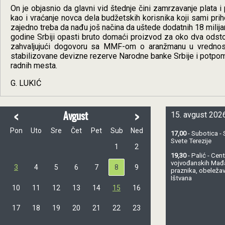
On je objasnio da glavni vid štednje čini zamrzavanje plata i
kao i vraćanje novca dela budžetskih korisnika koji sami prih
zajedno treba da nađu još načina da uštede dodatnih 18 milijar
godine Srbiji opasti bruto domaći proizvod za oko dva odsto,
zahvaljujući dogovoru sa MMF-om o aranžmanu u vrednosti o
stabilizovane devizne rezerve Narodne banke Srbije i potpomo
radnih mesta.
G. LUKIĆ
<
>
Avgust
15. avgust 2026
Pon
Uto
Sre
Čet
Pet
Sub
Ned
17,00
- Subotica - 
Svete Terezije
1
2
19,30
- Palić - Ce
vojvođanskih Mađ
3
4
5
6
7
8
9
praznika, obeležav
Ištvana
10
11
12
13
14
15
16
17
18
19
20
21
22
23