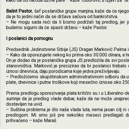
kako da od naroda uzme pare – kaže Todorović u izjavi za "Gra
Balint Pastor
, šef poslaničke grupe manjina, kaže da će njego
da je to jedini način da se država sačuva od bankrotstva.
– Ne mogu sada reći da li bismo podržali taj predlog, jer 
budemo sigurni da će spasti državu – kaže Pastor.
I poslanici da pomognu
Predsednik Jedinstvene Srbije (JS) Dragan Marković Palma ist
– Kako da oporezujete nekog ko prima oko 30.000 dinara, a hra
On je dodao da je poslanička grupa JS predložila da svi pos
stanovništva. Marković je precizirao da bi poslanici trebalo
iznosi dnevnica, daju porodicama koje jedva preživljavaju.
– Predložićemo skupštinskom administrativnom odboru da usvoj
plate, dnevnice i putne troškove koji mesečno iznose oko 250
Prema predlogu oporezivanja plata kritični su i u Liberalno-
sumnje da je predlog vlade dobar, kaže da ne može unapred
dostavljen na uvid.
– Suština problema je što naša vlada luta, nema jasan cilj ni s
predlogom. Mi smo još pre nekoliko meseci predlagali da t
prihvaćeno – kaže Maraš.