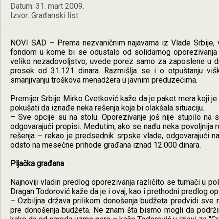
Datum: 31. mart 2009.
Izvor: Građanski list
NOVI SAD – Prema nezvaničnim najavama iz Vlade Srbije,
fondom u kome bi se odustalo od solidarnog oporezivanja s
veliko nezadovoljstvo, uvede porez samo za zaposlene u drža
prosek od 31.121 dinara. Razmišlja se i o otpuštanju višk
smanjivanju troškova menadžera u javnim preduzećima.
Premijer Srbije Mirko Cvetković kaže da je paket mera koji 
pokušati da iznađe neka rešenja koja bi olakšala situaciju.
– Sve opcije su na stolu. Oporezivanje još nije stupilo n
odgovarajući propisi. Međutim, ako se nađu neka povoljnija reš
rešenja – rekao je predsednik srpske vlade, odgovarajući na
odsto na mesečne prihode građana iznad 12.000 dinara.
Pljačka građana
Najnoviji vladin predlog oporezivanja različito se tumači u p
Dragan Todorović kaže da je i ovaj, kao i prethodni predlog o
– Ozbiljna država prilikom donošenja budžeta predvidi sve 
pre donošenja budžeta. Ne znam šta bismo mogli da podržim