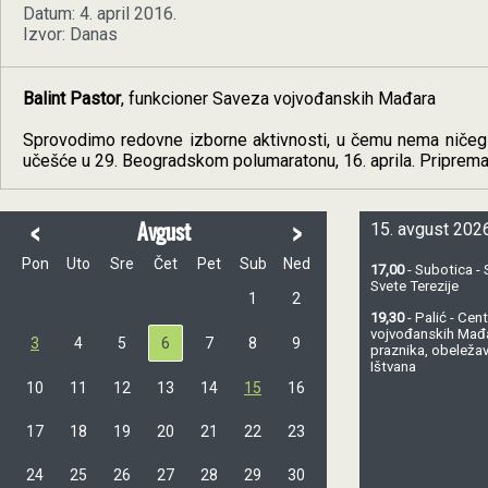
Datum: 4. april 2016.
Izvor: Danas
Balint Pastor
, funkcioner Saveza vojvođanskih Mađara
Sprovodimo redovne izborne aktivnosti, u čemu nema ničeg 
učešće u 29. Beogradskom polumaratonu, 16. aprila. Pripremam
<
>
Avgust
15. avgust 2026
Pon
Uto
Sre
Čet
Pet
Sub
Ned
17,00
- Subotica - 
Svete Terezije
1
2
19,30
- Palić - Ce
vojvođanskih Mađ
3
4
5
6
7
8
9
praznika, obeležav
Ištvana
10
11
12
13
14
15
16
17
18
19
20
21
22
23
24
25
26
27
28
29
30