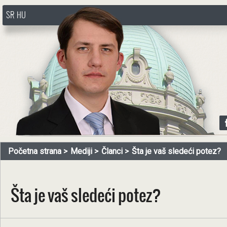
SR
HU
http://www.pasztorbalint.rs/sr
Početna strana
Mediji
Članci
Šta je vaš sledeći potez?
Šta je vaš sledeći potez?