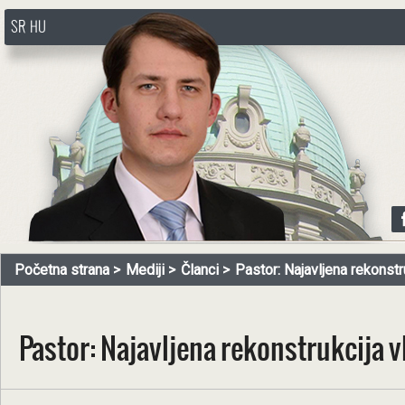
SR
HU
http://www.pasztorbalint.rs/sr
Početna strana
Mediji
Članci
Pastor: Najavljena rekonstru
Pastor: Najavljena rekonstrukcija v