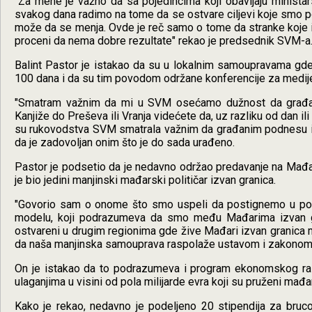
"Za mene je važno da sa pojedincima koji obavljaju minista
svakog dana radimo na tome da se ostvare ciljevi koje smo po
može da se menja. Ovde je reč samo o tome da stranke koje
proceni da nema dobre rezultate" rekao je predsednik SVM-a
Balint Pastor je istakao da su u lokalnim samoupravama gde 
100 dana i da su tim povodom održane konferencije za medije u
"Smatram važnim da mi u SVM osećamo dužnost da građan
Kanjiže do Preševa ili Vranja videćete da, uz razliku od dan il
su rukovodstva SVM smatrala važnim da građanim podnesu izv
da je zadovoljan onim što je do sada urađeno.
Pastor je podsetio da je nedavno održao predavanje na Mađar
je bio jedini manjinski mađarski političar izvan granica.
"Govorio sam o onome što smo uspeli da postignemo u pos
modelu, koji podrazumeva da smo među Mađarima izvan gran
ostvareni u drugim regionima gde žive Mađari izvan granica 
da naša manjinska samouprava raspolaže ustavom i zakonom u
On je istakao da to podrazumeva i program ekonomskog ra
ulaganjima u visini od pola milijarde evra koji su pruženi ma
Kako je rekao, nedavno je podeljeno 20 stipendija za brucoš