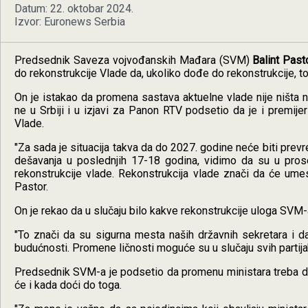
Datum: 22. oktobar 2024.
Izvor: Euronews Serbia
Predsednik Saveza vojvođanskih Mađara (SVM)
Balint Past
do rekonstrukcije Vlade da, ukoliko dođe do rekonstrukcije, to
On je istakao da promena sastava aktuelne vlade nije ništa 
ne u Srbiji i u izjavi za Panon RTV podsetio da je i premij
Vlade.
"Za sada je situacija takva da do 2027. godine neće biti pre
dešavanja u poslednjih 17-18 godina, vidimo da su u prose
rekonstrukcije vlade. Rekonstrukcija vlade znači da će umest
Pastor.
On je rekao da u slučaju bilo kakve rekonstrukcije uloga SVM-
"To znači da su sigurna mesta naših državnih sekretara i 
budućnosti. Promene ličnosti moguće su u slučaju svih partija"
Predsednik SVM-a je podsetio da promenu ministara treba da izg
će i kada doći do toga.