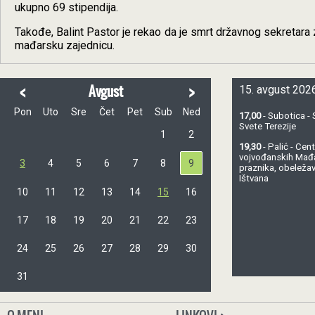
ukupno 69 stipendija.
Takođe, Balint Pastor je rekao da je smrt državnog sekretara
mađarsku zajednicu.
<
>
Avgust
15. avgust 2026
Pon
Uto
Sre
Čet
Pet
Sub
Ned
17,00
- Subotica - 
Svete Terezije
1
2
19,30
- Palić - Ce
vojvođanskih Mađ
3
4
5
6
7
8
9
praznika, obeležav
Ištvana
10
11
12
13
14
15
16
17
18
19
20
21
22
23
24
25
26
27
28
29
30
31