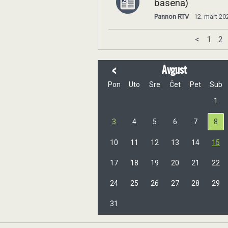
basena)
Pannon RTV
12. mart 20
<
1
2
<
Avgust
Pon
Uto
Sre
Čet
Pet
Sub
1
3
4
5
6
7
8
10
11
12
13
14
15
17
18
19
20
21
22
24
25
26
27
28
29
31