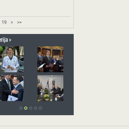
19
>
>>
rija >