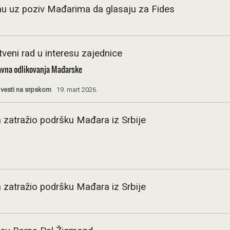
nu uz poziv Mađarima da glasaju za Fides
tveni rad u interesu zajednice
avna odlikovanja Mađarske
 vesti na srpskom
19. mart 2026.
 zatražio podršku Mađara iz Srbije
 zatražio podršku Mađara iz Srbije