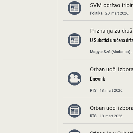
SVM održao tribi
Politika
20. mart 2026.
Priznanja za druš
U Subotici uručena drž
Magyar Szó (Mađar so) -
Orban uoči izbora
Dnevnik
RTS
18. mart 2026.
Orban uoči izbora
RTS
18. mart 2026.