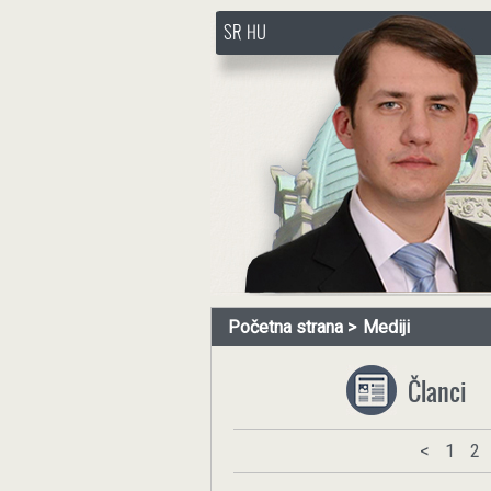
SR
HU
http://www.pasztorbalint.rs/
Početna strana
Mediji
Članci
<
1
2