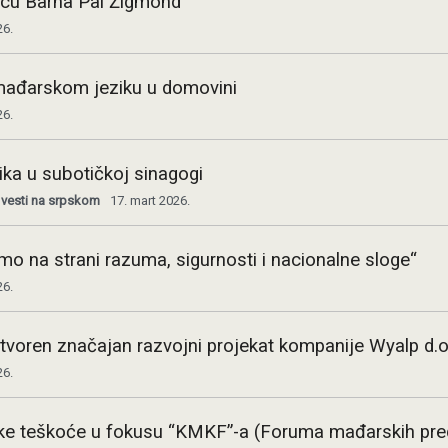
ticu Barna Pal Žigmond
26.
mađarskom jeziku u domovini
26.
ka u subotičkoj sinagogi
 vesti na srpskom
17. mart 2026.
imo na strani razuma, sigurnosti i nacionalne sloge“
26.
tvoren značajan razvojni projekat kompanije Wyalp d.o
26.
tičke teškoće u fokusu “KMKF”-a (Foruma mađarskih pr