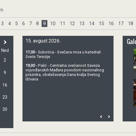
26.
3
4
5
6
7
8
9
10
11
12
13
14
15
16
17
18
>
Gale
15. avgust 2026.
Ned
17,00
- Subotica - Svečana misa u katedrali
Svete Terezije
2
19,30
- Palić - Centralna svečanost Saveza
vojvođanskih Mađara povodom nacionalnog
9
praznika, obeležavanja Dana kralja Svetog
Ištvana
16
23
30