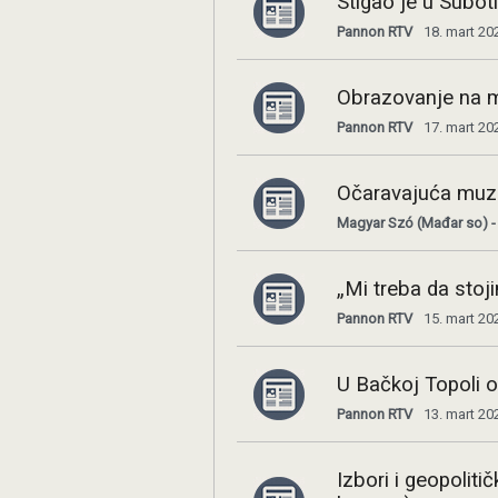
Stigao je u Subo
Pannon RTV
18. mart 20
Obrazovanje na 
Pannon RTV
17. mart 20
Očaravajuća muzi
Magyar Szó (Mađar so) -
„Mi treba da stoj
Pannon RTV
15. mart 20
U Bačkoj Topoli o
Pannon RTV
13. mart 20
Izbori i geopoli