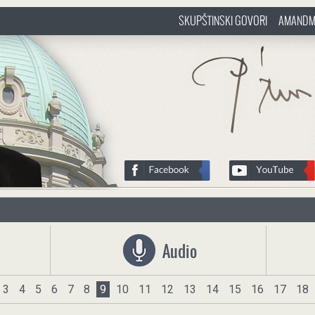
SKUPŠTINSKI GOVORI
AMANDM
sr
http://www.pasztorbalint.rs/sr
Audio
3
4
5
6
7
8
9
10
11
12
13
14
15
16
17
18