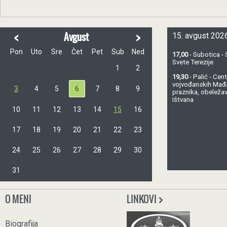
<
>
Avgust
15. avgust 2026
Pon
Uto
Sre
Čet
Pet
Sub
Ned
17,00
- Subotica - 
Svete Terezije
1
2
19,30
- Palić - Ce
vojvođanskih Mađ
3
4
5
6
7
8
9
praznika, obeležav
Ištvana
10
11
12
13
14
15
16
17
18
19
20
21
22
23
24
25
26
27
28
29
30
31
O MENI
LINKOVI
Biografija