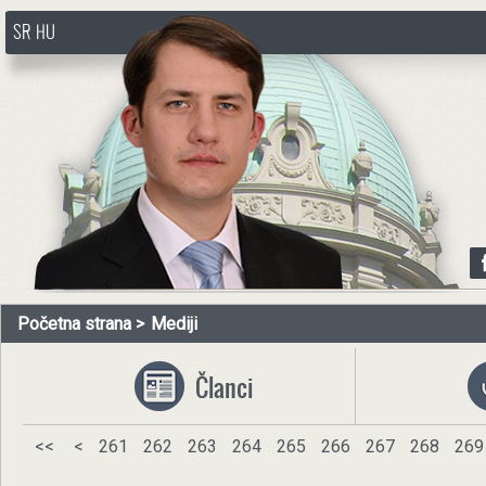
SR
HU
http://www.pasztorbalint.rs/sr
Početna strana
Mediji
Članci
<<
<
261
262
263
264
265
266
267
268
269