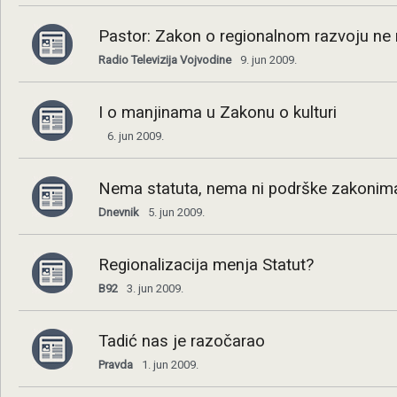
Pastor: Zakon o regionalnom razvoju ne
Radio Televizija Vojvodine
9. jun 2009.
I o manjinama u Zakonu o kulturi
6. jun 2009.
Nema statuta, nema ni podrške zakonim
Dnevnik
5. jun 2009.
Regionalizacija menja Statut?
B92
3. jun 2009.
Tadić nas je razočarao
Pravda
1. jun 2009.