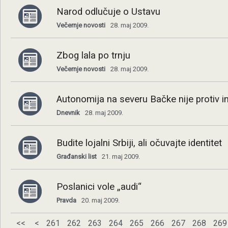
Narod odlučuje o Ustavu
Večernje novosti
28. maj 2009.
Zbog lala po trnju
Večernje novosti
28. maj 2009.
Autonomija na severu Bačke nije protiv in
Dnevnik
28. maj 2009.
Budite lojalni Srbiji, ali očuvajte identitet
Građanski list
21. maj 2009.
Poslanici vole „audi“
Pravda
20. maj 2009.
<<
<
261
262
263
264
265
266
267
268
269