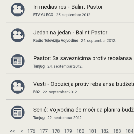
In medias res - Balint Pastor
RTV YU ECO
25. septembar 2012.
Jedan na jedan - Balint Pastor
Radio Televizija Vojvodine
24. septembar 2012.
Pastor: Sa saveznicima protiv rebalansa
Tanjug
24. septembar 2012.
Vesti - Opozicija protiv rebalansa budžet
B92
22. septembar 2012.
Senić: Vojvodina će moći da planira budž
Tanjug
22. septembar 2012.
<<
<
176
177
178
179
180
181
182
183
184