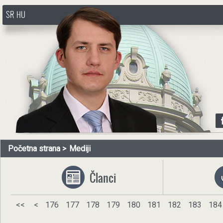
SR
HU
http://www.pasztorbalint.rs/sr
Početna strana
Mediji
Članci
<<
<
176
177
178
179
180
181
182
183
184