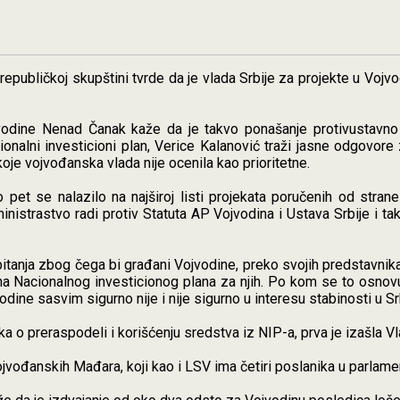
republičkoj skupštini tvrde da je vlada Srbije za projekte u Voj
odine Nenad Čanak kaže da je takvo ponašanje protivustavno i p
onalni investicioni plan, Verice Kalanović traži jasne odgovore
oje vojvođanska vlada nije ocenila kao prioritetne.
pet se nalazilo na najširoj listi projekata poručenih od stra
nistrastvo radi protiv Statuta AP Vojvodina i Ustava Srbije i ta
anja zbog čega bi građani Vojvodine, preko svojih predstavnika 
na Nacionalnog investicionog plana za njih. Po kom se to osnovu 
dine sasvim sigurno nije i nije sigurno u interesu stabinosti u Srb
 o preraspodeli i korišćenju sredstva iz NIP-a, prva je izašla V
jvođanskih Mađara, koji kao i LSV ima četiri poslanika u parlamen