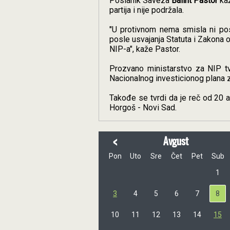
Poslanik Saveza
Balint Pastor
kaž
partija i nije podržala.
"U protivnom nema smisla ni pos
posle usvajanja Statuta i Zakona 
NIP-a", kaže Pastor.
Prozvano ministarstvo za NIP tv
Nacionalnog investicionog plana z
Takođe se tvrdi da je reč od 20 a
Horgoš - Novi Sad.
<
Avgust
Pon
Uto
Sre
Čet
Pet
Sub
1
3
4
5
6
7
8
10
11
12
13
14
15