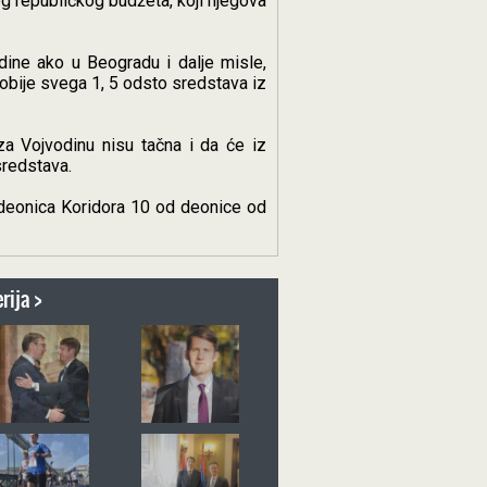
g republičkog budžeta, koji njegova
dine ako u Beogradu i dalje misle,
obije svega 1, 5 odsto sredstava iz
za Vojvodinu nisu tačna i da će iz
sredstava.
e deonica Koridora 10 od deonice od
rija >