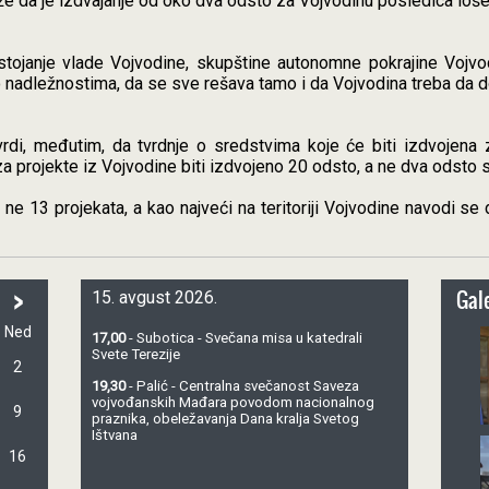
e da je izdvajanje od oko dva odsto za Vojvodinu posledica loše
tojanje vlade Vojvodine, skupštine autonomne pokrajine Vojvo
o nadležnostima, da se sve rešava tamo i da Vojvodina treba da d
rdi, međutim, da tvrdnje o sredstvima koje će biti izdvojena 
a projekte iz Vojvodine biti izdvojeno 20 odsto, a ne dva odsto 
 ne 13 projekata, a kao najveći na teritoriji Vojvodine navodi s
>
Gale
15. avgust 2026.
Ned
17,00
- Subotica - Svečana misa u katedrali
Svete Terezije
2
19,30
- Palić - Centralna svečanost Saveza
vojvođanskih Mađara povodom nacionalnog
9
praznika, obeležavanja Dana kralja Svetog
Ištvana
16