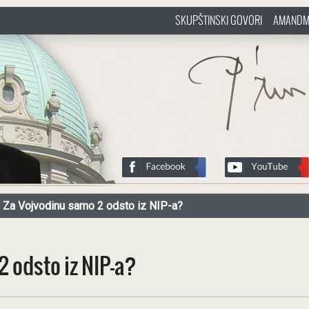
SKUPŠTINSKI GOVORI
AMANDM
sr
http://www.pasztorbalint.rs/sr
Za Vojvodinu samo 2 odsto iz NIP-a?
2 odsto iz NIP-a?