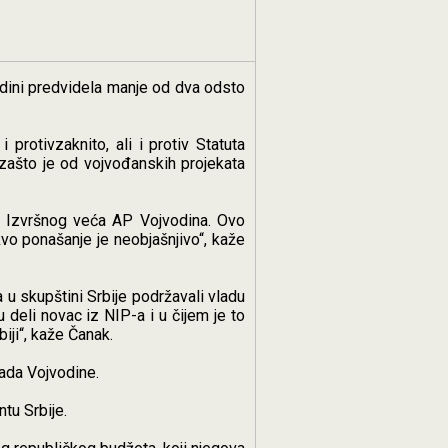
vodini predvidela manje od dva odsto
rotivzaknito, ali i protiv Statuta
 zašto je od vojvođanskih projekata
ne Izvršnog veća AP Vojvodina. Ovo
kvo ponašanje je neobjašnjivo“, kaže
u skupštini Srbije podržavali vladu
deli novac iz NIP-a i u čijem je to
iji“, kaže Čanak.
lada Vojvodine.
tu Srbije.