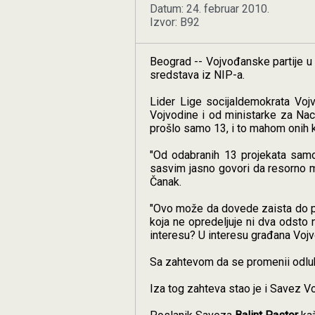
Datum: 24. februar 2010.
Izvor: B92
Beograd -- Vojvođanske partije u 
sredstava iz NIP-a.
Lider Lige socijaldemokrata Vojv
Vojvodine i od ministarke za Naci
prošlo samo 13, i to mahom onih k
"Od odabranih 13 projekata samo 
sasvim jasno govori da resorno mi
Čanak.
"Ovo može da dovede zaista do pit
koja ne opredeljuje ni dva odsto 
interesu? U interesu građana Vojvo
Sa zahtevom da se promenii odluka
Iza tog zahteva stao je i Savez Vo