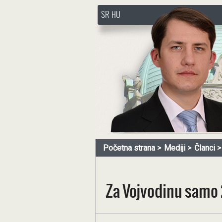
SR
HU
http://www.pasztorbalint.rs/
Početna strana
Mediji
Članci
Za Vojvodinu samo 