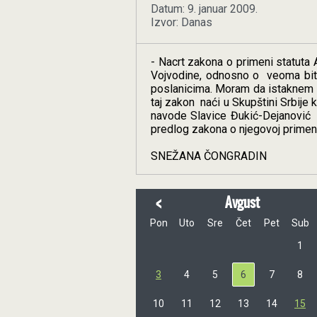
Datum: 9. januar 2009.
Izvor: Danas
- Nacrt zakona o primeni statuta 
Vojvodine, odnosno o
veoma bit
poslanicima. Moram da istaknem 
taj zakon
naći u Skupštini Srbije
navode Slavice Đukić-Dejanović
predlog zakona o njegovoj primeni
SNEŽANA ČONGRADIN
<
Avgust
Pon
Uto
Sre
Čet
Pet
Sub
1
3
4
5
6
7
8
10
11
12
13
14
15