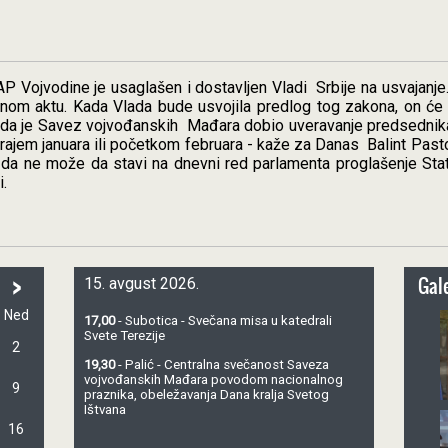
AP Vojvodine je usaglašen i dostavljen Vladi
Srbije na usvajanje
nom aktu. Kada Vlada bude usvojila predlog tog zakona, on će 
da je Savez vojvođanskih
Mađara dobio uveravanje predsednika
 krajem januara ili početkom februara - kaže za Danas
Balint Past
da ne može da stavi na dnevni red parlamenta proglašenje Sta
.
>
Gale
15. avgust 2026.
Ned
17,00
- Subotica - Svečana misa u katedrali
Svete Terezije
2
19,30
- Palić - Centralna svečanost Saveza
vojvođanskih Mađara povodom nacionalnog
9
praznika, obeležavanja Dana kralja Svetog
Ištvana
16