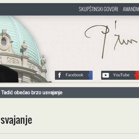
SKUPŠTINSKI GOVORI
AMANDM
sr
http://www.pasztorbalint.rs/sr
Tadić obećao brzo usvajanje
usvajanje