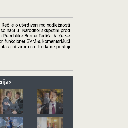
. Reč je o utvrđivanjima nadležnosti
se naći u
Narodnoj skupštini pred
 Republike Borisa Tadića da će se
or, funkcioner SVM-a, komentarišući
tuta s obzirom na
to da ne postoji
rija >