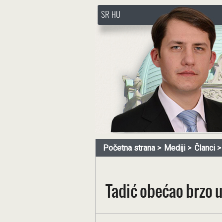
SR
HU
http://www.pasztorbalint.rs/
Početna strana
Mediji
Članci
Tadić obećao brzo 