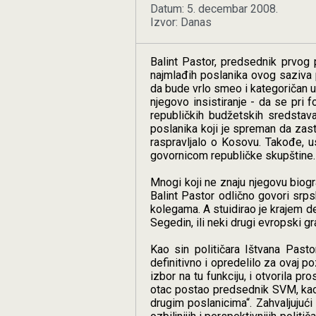
Datum: 5. decembar 2008.
Izvor: Danas
Balint Pastor, predsednik prvog 
najmlađih poslanika ovog saziva 
da bude vrlo smeo i kategoričan u
njegovo insistiranje - da se pri
republičkih budžetskih sredstava
poslanika koji je spreman da zast
raspravljalo o Kosovu. Takođe, u
govornicom republičke skupštine.
Mnogi koji ne znaju njegovu biogr
Balint Pastor odlično govori srps
kolegama. A stuidirao je krajem d
Segedin, ili neki drugi evropski gr
Kao sin političara Ištvana Past
definitivno i opredelilo za ovaj p
izbor na tu funkciju, i otvorila 
otac postao predsednik SVM, kao 
drugim poslanicima“. Zahvaljujuć