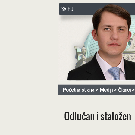
SR
HU
http://www.pasztorbalint.rs/
Početna strana
Mediji
Članci
Odlučan i staložen