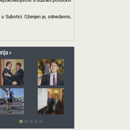
nepokolebljivost u odbrani političkih
 u Subotici. Oženjen je, odnedavno,
rija >