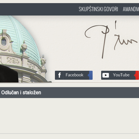
SKUPŠTINSKI GOVORI
AMANDM
sr
http://www.pasztorbalint.rs/sr
Odlučan i staložen