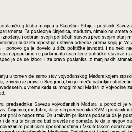
poslaničkog kluba manjina u Skupštini Srbije i poslanik Savez
parlamenta. Ta poslednja činjenica, međutim, nimalo ne smeta 
 iznošenju i odbrani svojih političkih stavova pred svojim stari
 formiranju budžeta ispoštuje ustavna odredba prema kojoj je V
 - ponovo ga je dovelo u žižu političke javnosti, i na neki na
upa nepopularne i u parlamentu usamljene političke stavove i zah
speo je da se izbori i za pravo poslanika iz manjinskih stran
afiju u tome vide samo stav vojvođanskog Mađara kojem srpski je
ki, završio je prava u Beogradu, bio je među najboljim studenti
evedesetih, u vreme kada su mnogi mladi Mađari iz Vojvodine za 
ad.
ora, predsednika Saveza vojvođanskih Mađara, u porodici je v
oziv. Činjenica, međutim, da je sin predsednika SVM i poslanik is
prostor priči o nepotizmu. On u takvim prilikama podseća da je po
i da mu ta činjenica baš previše ne pomaže, te da je njegov o
i dokazanim političkim sposobnostima i fakultetskom obrazovanj