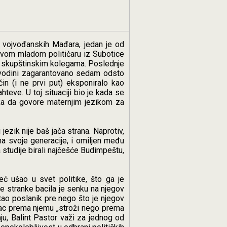
a vojvođanskih Mađara, jedan je od
ovom mladom političaru iz Subotice
jim skupštinskim kolegama. Poslednje
ojvodini zagarantovano sedam odsto
čin (i ne prvi put) eksponiralo kao
teve. U toj situaciji bio je kada se
aka da govore maternjim jezikom za
zik nije baš jača strana. Naprotiv,
ma svoje generacije, i omiljen među
studije birali najčešće Budimpeštu,
eć ušao u svet politike, što ga je
te stranke bacila je senku na njegov
stao poslanik pre nego što je njegov
tac prema njemu „stroži nego prema
u, Balint Pastor važi za jednog od