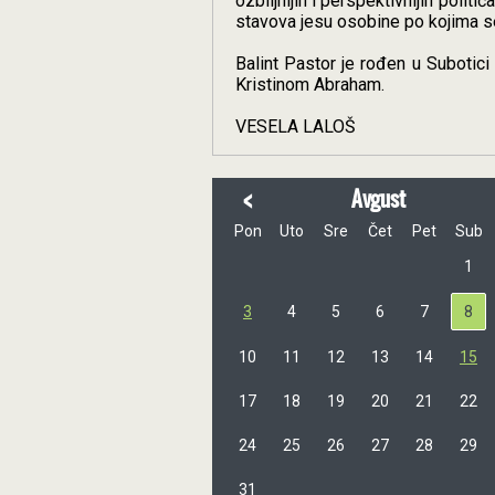
ozbiljnijih i perspektivnijih polit
stavova jesu osobine po kojima se
Balint Pastor je rođen u Subotici
Kristinom Abraham.
VESELA LALOŠ
<
Avgust
Pon
Uto
Sre
Čet
Pet
Sub
1
3
4
5
6
7
8
10
11
12
13
14
15
17
18
19
20
21
22
24
25
26
27
28
29
31