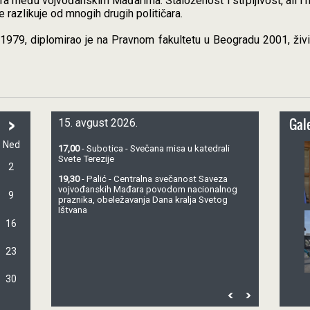
ičara među vojvođanskim Mađarima. Staloženost i strpljivost, ali i 
 razlikuje od mnogih drugih političara.
 1979, diplomirao je na Pravnom fakultetu u Beogradu 2001, živi
>
Gale
15. avgust 2026.
Ned
17,00
- Subotica - Svečana misa u katedrali
Svete Terezije
2
19,30
- Palić - Centralna svečanost Saveza
vojvođanskih Mađara povodom nacionalnog
9
praznika, obeležavanja Dana kralja Svetog
Ištvana
16
23
30