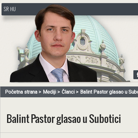
SR
HU
http://www.pasztorbalint.rs/sr
Početna strana
Mediji
Članci
Balint Pastor glasao u Subo
Balint Pastor glasao u Subotici