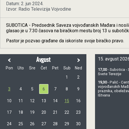
Datum: 2. jun 2024.
Izvor: Radio Televizija Vojvodine
SUBOTICA - Predsednik Saveza vojvođanskih Mađara i nosilac 
glasao je u 7.30 časova na biračkom mestu broj 13 u subotič
Pastor je pozvao građane da iskoriste svoje biračko pravo.
<
>
Avgust
15. avgust 2026
Pon
Uto
Sre
Čet
Pet
Sub
Ned
17,00
- Subotica - 
Svete Terezije
1
2
19,30
- Palić - Ce
vojvođanskih Mađ
3
4
5
6
7
8
9
praznika, obeležav
Ištvana
10
11
12
13
14
15
16
17
18
19
20
21
22
23
24
25
26
27
28
29
30