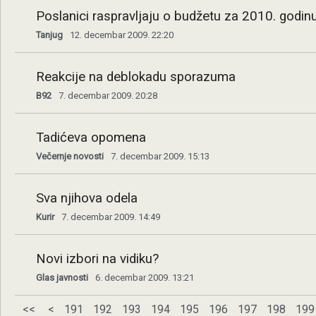
Poslanici raspravljaju o budžetu za 2010. godin
Tanjug
12. decembar 2009. 22:20
Reakcije na deblokadu sporazuma
B92
7. decembar 2009. 20:28
Tadićeva opomena
Večernje novosti
7. decembar 2009. 15:13
Sva njihova odela
Kurir
7. decembar 2009. 14:49
Novi izbori na vidiku?
Glas javnosti
6. decembar 2009. 13:21
<<
<
191
192
193
194
195
196
197
198
199