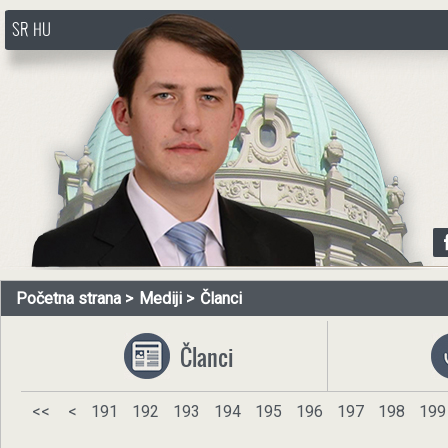
SR
HU
http://www.pasztorbalint.rs/sr
Početna strana
Mediji
Članci
Članci
<<
<
191
192
193
194
195
196
197
198
199