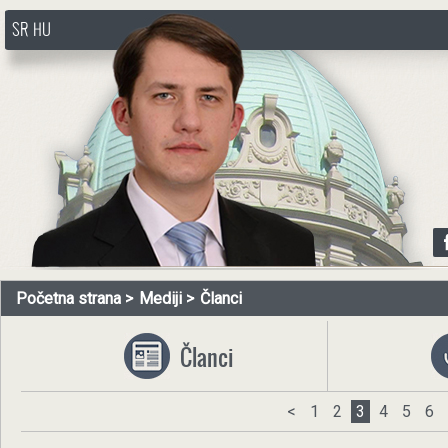
SR
HU
http://www.pasztorbalint.rs/sr
Početna strana
Mediji
Članci
Članci
<
1
2
3
4
5
6