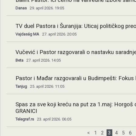
Balint Pastor: Ići ćemo na vanredne izbore sam
Danas
29. april 2026. 19:05
TV duel Pastora i Šuranjija: Uticaj političkog p
Vajdaság MA
27. april 2026. 20:05
Vučević i Pastor razgovarali o nastavku saradn
Beta
27. april 2026. 14:05
Pastor i Mađar razgovarali u Budimpešti: Fokus
Tanjug
25. april 2026. 11:05
Spas za sve koji kreću na put za 1.maj: Horgo
GRANICI
Telegraf.rs
23. april 2026. 06:05
<
1
2
3
4
5
6