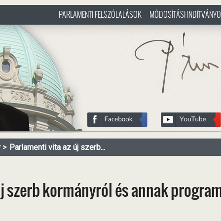
PARLAMENTI FELSZÓLALÁSOK
MÓDOSÍTÁSI INDÍTVÁNY
/hu
http://www.pasztorbalint.rs/h
r
Parlamenti vita az új szerb...
 új szerb kormányról és annak program