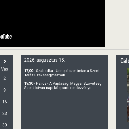
>
Galé
2026. augusztus 15.
Vas
17,00
- Szabadka - Ünnepi szentmise a Szent
Teréz Székesegyházban
2
19,30
- Palics - A Vajdasági Magyar Szövetség
Szent István-napi központi rendezvénye
9
16
23
30