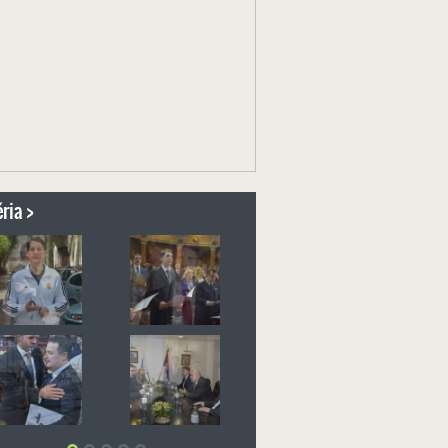
ria >