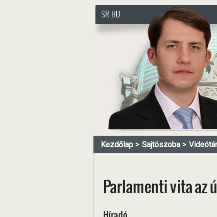
SR
HU
http://www.pasztorbalint.rs
Kezdőlap
Sajtószoba
Videótá
Parlamenti vita az
Híradó