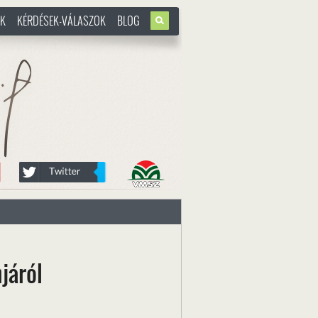
OK
KÉRDÉSEK-VÁLASZOK
BLOG
u
járól