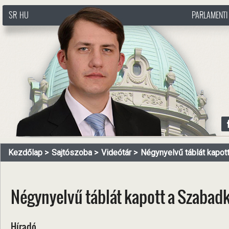
SR
HU
PARLAMENTI
http://www.pasztorbalint.rs/hu
Kezdőlap
Sajtószoba
Videótár
Négynyelvű táblát kapott 
Négynyelvű táblát kapott a Szabadk
Híradó