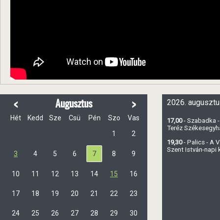
<
>
Augusztus
2026. augusztu
Hét
Kedd
Sze
Csü
Pén
Szo
Vas
17,00
- Szabadka -
Teréz Székesegy
1
2
19,30
- Palics - A
Szent István-napi
3
4
5
6
7
8
9
10
11
12
13
14
15
16
17
18
19
20
21
22
23
24
25
26
27
28
29
30