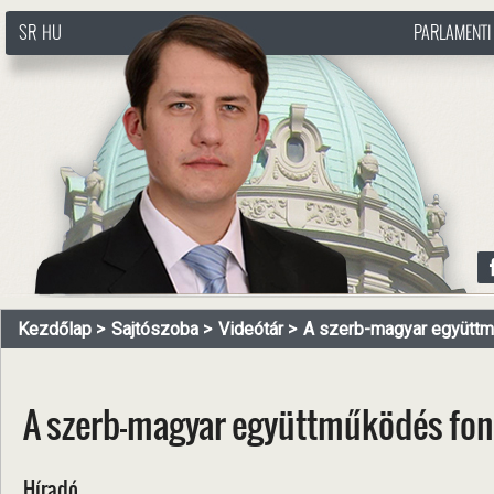
SR
HU
PARLAMENTI
http://www.pasztorbalint.rs/hu
Kezdőlap
Sajtószoba
Videótár
A szerb-magyar együttm
A szerb-magyar együttműködés font
Híradó