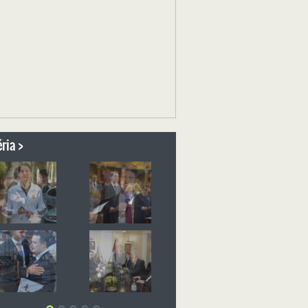
ria >