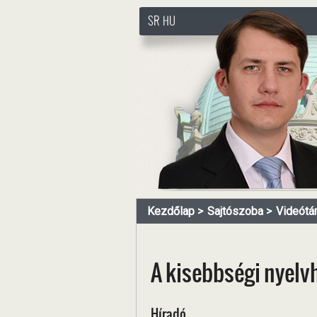
SR
HU
http://www.pasztorbalint.rs
Kezdőlap
Sajtószoba
Videótá
A kisebbségi nyelv
Híradó