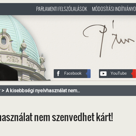
PARLAMENTI FELSZÓLALÁSOK
MÓDOSÍTÁSI INDÍTVÁNY
/hu
http://www.pasztorbalint.rs/h
r
A kisebbségi nyelvhasználat nem...
használat nem szenvedhet kárt!