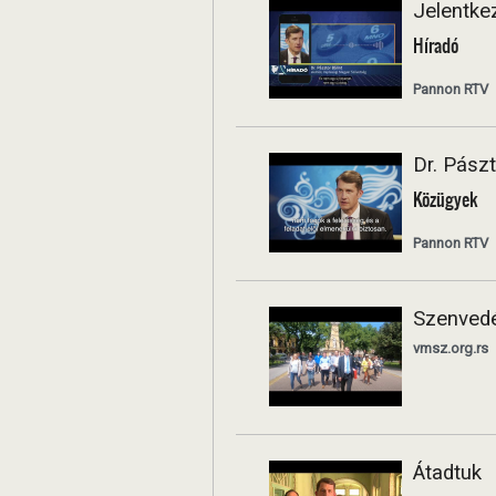
Jelentke
Híradó
Pannon RTV
Dr. Pászt
Közügyek
Pannon RTV
Szenved
vmsz.org.rs
Átadtuk