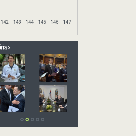
142
143
144
145
146
147
ria >