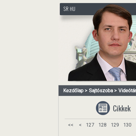
SR
HU
http://www.pasztorbalint.rs
Kezdőlap
Sajtószoba
Videótá
Cikkek
<<
<
127
128
129
130