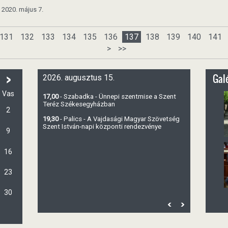
2020. május 7.
131
132
133
134
135
136
137
138
139
140
141
>
>>
>
Galé
2026. augusztus 15.
Vas
17,00
- Szabadka - Ünnepi szentmise a Szent
Teréz Székesegyházban
2
19,30
- Palics - A Vajdasági Magyar Szövetség
Szent István-napi központi rendezvénye
9
16
23
30