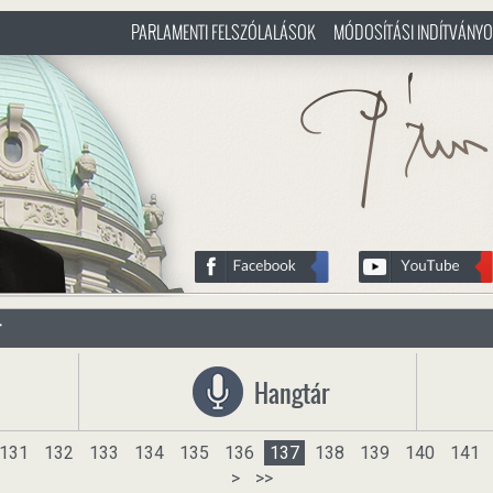
PARLAMENTI FELSZÓLALÁSOK
MÓDOSÍTÁSI INDÍTVÁNY
/hu
http://www.pasztorbalint.rs/h
r
Hangtár
131
132
133
134
135
136
137
138
139
140
141
>
>>