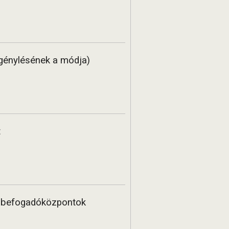
 igénylésének a módja)
t
iai befogadóközpontok