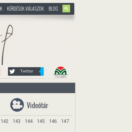
OK
KÉRDÉSEK-VÁLASZOK
BLOG
u
Videótár
142
143
144
145
146
147