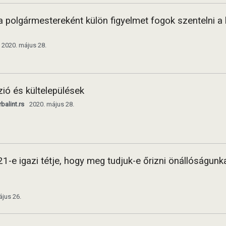
 polgármestereként külön figyelmet fogok szentelni a 
2020. május 28.
ió és kültelepülések
alint.rs
2020. május 28.
21-e igazi tétje, hogy meg tudjuk-e őrizni önállóságunk
ájus 26.