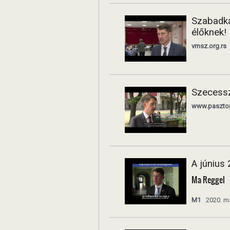
Szabadka
élőknek!
vmsz.org.rs
Szecessz
www.pasztorb
A június 
Ma Reggel
M1
2020. m