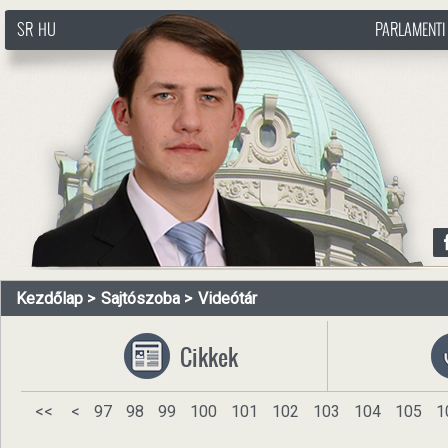
SR
HU
PARLAMENTI
http://www.pasztorbalint.rs/hu
Kezdőlap
Sajtószoba
Videótár
Cikkek
<<
<
97
98
99
100
101
102
103
104
105
1