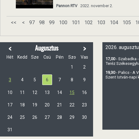
Pannon RTV
2022. november 2.
<<
<
97
98
99
100
101
102
103
104
105
1
<
>
Augusztus
2026. augusztu
Hét
Kedd
Sze
Csü
Pén
Szo
Vas
17,00
- Szabadka -
Teréz Székesegy
1
2
19,30
- Palics - A
Szent István-napi
3
4
5
6
7
8
9
10
11
12
13
14
15
16
17
18
19
20
21
22
23
24
25
26
27
28
29
30
31