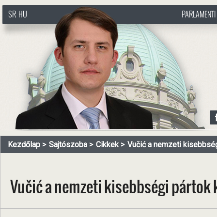
SR
HU
PARLAMENTI
http://www.pasztorbalint.rs/hu
Kezdőlap
Sajtószoba
Cikkek
Vučić a nemzeti kisebbségi
Vučić a nemzeti kisebbségi pártok 