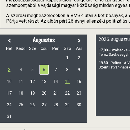
szempontjából a vajdasági magyar közösség minden egyes t
A szerdai megbeszéléseken a VMSZ után a két bosnyák, a 
Pártja vett részt. Az albán párt 26 évnyi ellenzéki politizálá
<
>
Augusztus
2026. augusztu
Hét
Kedd
Sze
Csü
Pén
Szo
Vas
17,00
- Szabadka -
Teréz Székesegy
1
2
19,30
- Palics - A
Szent István-napi
3
4
5
6
7
8
9
10
11
12
13
14
15
16
17
18
19
20
21
22
23
24
25
26
27
28
29
30
31