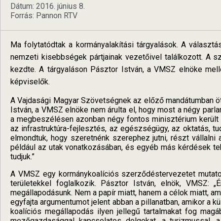
Dátum: 2016. június 8.
Forrás: Pannon RTV
Ma folytatódtak a kormányalakítási tárgyalások. A választ
nemzeti kisebbségek pártjainak vezetőivel találkozott. A
kezdte. A tárgyaláson Pásztor István, a VMSZ elnöke melle
képviselők.
A Vajdasági Magyar Szövetségnek az előző mandátumban öt á
István, a VMSZ elnöke nem árulta el, hogy most a négy parlam
a megbeszélésen azonban négy fontos minisztérium került s
az infrastruktúra-fejlesztés, az egészségügy, az oktatás, 
elmondtuk, hogy szeretnénk szerephez jutni, részt vállalni 
például az utak vonatkozásában, és egyéb más kérdések tek
tudjuk.”
A VMSZ egy kormánykoalíciós szerződéstervezetet mutatot
területekkel foglalkozik. Pásztor István, elnök, VMSZ: 
megállapodásunk. Nem a papír miatt, hanem a célok miatt, ami
egyfajta argumentumot jelent abban a pillanatban, amikor a 
koalíciós megállapodás ilyen jellegű tartalmakat fog magába
mezőgazdasággal kapcsolatos dolgokat, a turizmussal, a