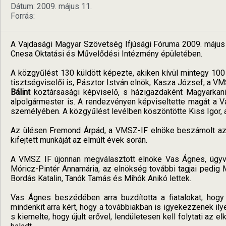
Dátum: 2009. május 11.
Forrás:
A Vajdasági Magyar Szövetség Ifjúsági Fóruma 2009. május 8
Cnesa Oktatási és Művelődési Intézmény épületében.
A közgyűlést 130 küldött képezte, akiken kívül mintegy 100
tisztségviselői is, Pásztor István elnök, Kasza József, a V
Bálint
köztársasági képviselő, s házigazdaként Magyarkani
alpolgármester is. A rendezvényen képviseltette magát a V
személyében. A közgyűlést levélben köszöntötte Kiss Igor, 
Az ülésen Fremond Árpád, a VMSZ-IF elnöke beszámolt az
kifejtett munkáját az elmúlt évek során.
A VMSZ IF újonnan megválasztott elnöke Vas Ágnes, ügyvez
Móricz-Pintér Annamária, az elnökség további tagjai pedig M
Bordás Katalin, Tanók Tamás és Mihók Anikó lettek.
Vas Ágnes beszédében arra buzdította a fiatalokat, hog
mindenkit arra kért, hogy a továbbiakban is igyekezzenek ily
s kiemelte, hogy újult erővel, lendületesen kell folytati az