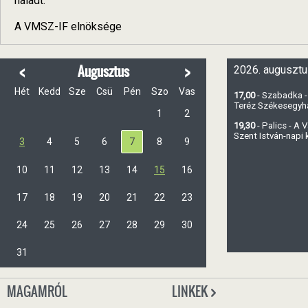
haladt.
A VMSZ-IF elnöksége
<
>
Augusztus
2026. augusztu
Hét
Kedd
Sze
Csü
Pén
Szo
Vas
17,00
- Szabadka -
Teréz Székesegy
1
2
19,30
- Palics - A
Szent István-napi
3
4
5
6
7
8
9
10
11
12
13
14
15
16
17
18
19
20
21
22
23
24
25
26
27
28
29
30
31
MAGAMRÓL
LINKEK