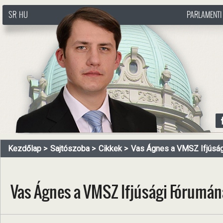
SR
HU
PARLAMENTI
http://www.pasztorbalint.rs/hu
Kezdőlap
Sajtószoba
Cikkek
Vas Ágnes a VMSZ Ifjúsági
Vas Ágnes a VMSZ Ifjúsági Fórumán