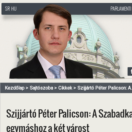
SR
HU
PARLAMENTI
http://www.pasztorbalint.rs/hu
Kezdőlap
Sajtószoba
Cikkek
Szijjártó Péter Palicson: A..
Szijjártó Péter Palicson: A Szabad
egymáshoz a két várost