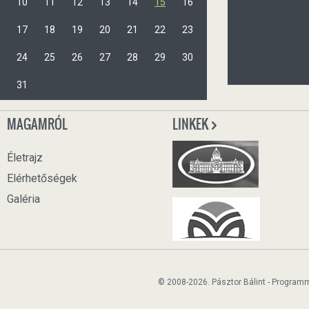
10
11
12
13
14
15
16
17
18
19
20
21
22
23
24
25
26
27
28
29
30
31
MAGAMRÓL
LINKEK
Életrajz
Elérhetőségek
Galéria
© 2008-2026. Pásztor Bálint - Program