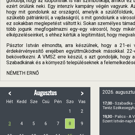
gondolja, hogy az időpontnak is van szimbolikája, amikor ez b
ezért örülünk neki. Egy intenzív kampány végén vagyunk. Az
hogy mit gondolunk az országról, amelyik a szülőföldünk
szűkebb pátriánkról, a vajdaságról, s mit gondolunk a városo
ez sokakban meglepetést váltott ki. Sokan személyes támadás
több jogunk megfogalmazni egy-egy városról, hogy mikén
elképzeléseinket, s ehhez kértük a legitimitást, hogy megval
Pásztor István elmondta, arra készülnek, hogy a 21-ei
érdekérvényesítő erejében együttműködnek másokkal. 22
bekövetkezni. A VMSZ erre készül, s azt gondolják, hogy 
Szabadkának és a környező településeknek a felemelkedésé
NÉMETH ERNŐ
<
>
Augusztus
2026. augusztu
Hét
Kedd
Sze
Csü
Pén
Szo
Vas
17,00
- Szabadka -
Teréz Székesegy
1
2
19,30
- Palics - A
Szent István-napi
3
4
5
6
7
8
9