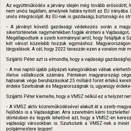
Az együttműködés a járvány idején még tovább erősödött, ha
nem uniós tagállam, amelynek határa nyitott az EU irányába.
uniós integrációját. Az EU-nak is gazdasági, biztonsági és s
- A járványt követő gazdasági védekezés során a magyar
sikertörténetek nagymértékben fogják érinteni a Vajdaságot, 
Megállapodtunk a szerb kormánnyal arról, hogy felújítjuk a
két várost közelebb hozzuk egymáshoz. Magyarországon 
tárgyalások. A cél, hogy 2022 tavaszán ezen a vonalon már 
Szijjártó Péter azt is elmondta, hogy a vajdasági gazdaságfejl
- A mai naptól újabb pályázati kategóriákban válnak elérhe
illetve vállalkozók számára. Pénteken magyarországi cég
hajtsanak vége beruházásokat 25 milliárd forint értékű kere
érdeke Szerbiának és Magyarországnak is, ugyanúgy érdeke 
Szijjártó Péter kiemelte, hogy a VMSZ nélkül ez a helyzet nem 
- A VMSZ aktív közreműködésével alakult át a szerb-magyar 
fejlődés is a Vajdaságban. Arra szeretném kérni tisztelette
döntésben és tegyék lehetővé azt, hogy a VMSZ-en kereszt
vajdasági városokban is. Szurkolunk a VMSZ-nek a minél 
polgármestere legyen!