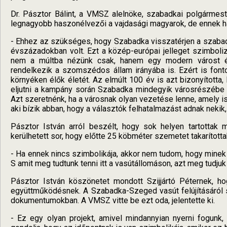
Dr. Pásztor Bálint, a VMSZ alelnöke, szabadkai polgármest
legnagyobb haszonélvezői a vajdasági magyarok, de ennek h
- Ehhez az szükséges, hogy Szabadka visszatérjen a szabadka
évszázadokban volt. Ezt a közép-európai jelleget szimbolizá
nem a múltba nézünk csak, hanem egy modern várost ép
rendelkezik a szomszédos állam irányába is. Ezért is font
környéken élők életét. Az elmúlt 100 év is azt bizonyította, h
eljutni a kampány során Szabadka mindegyik városrészébe é
Azt szeretnénk, ha a városnak olyan vezetése lenne, amely ism
aki bízik abban, hogy a választók felhatalmazást adnak nekik
Pásztor István arról beszélt, hogy sok helyen tartottak 
kerülhetett sor, hogy előtte 25 köbméter szemetet takarította
- Ha ennek nincs szimbolikája, akkor nem tudom, hogy minek 
S amit meg tudtunk tenni itt a vasútállomáson, azt meg tudjuk 
Pásztor István köszönetet mondott Szijjártó Péternek, h
együttműködésnek. A Szabadka-Szeged vasút felújításáról s
dokumentumokban. A VMSZ vitte be ezt oda, jelentette ki.
- Ez egy olyan projekt, amivel mindannyian nyerni fogunk,