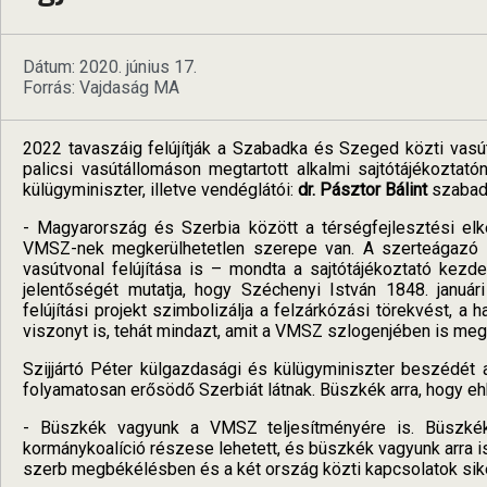
Dátum: 2020. június 17.
Forrás: Vajdaság MA
2022 tavaszáig felújítják a Szabadka és Szeged közti vasút
palicsi vasútállomáson megtartott alkalmi sajtótájékoztat
külügyminiszter, illetve vendéglátói:
dr. Pásztor Bálint
szabadk
- Magyarország és Szerbia között a térségfejlesztési el
VMSZ-nek megkerülhetetlen szerepe van. A szerteágazó 
vasútvonal felújítása is – mondta a sajtótájékoztató kez
jelentőségét mutatja, hogy Széchenyi István 1848. január
felújítási projekt szimbolizálja a felzárkózási törekvést, 
viszonyt is, tehát mindazt, amit a VMSZ szlogenjében is megf
Szijjártó Péter külgazdasági és külügyminiszter beszédét 
folyamatosan erősödő Szerbiát látnak. Büszkék arra, hogy ehh
- Büszkék vagyunk a VMSZ teljesítményére is. Büszké
kormánykoalíció részese lehetett, és büszkék vagyunk arra is
szerb megbékélésben és a két ország közti kapcsolatok siker