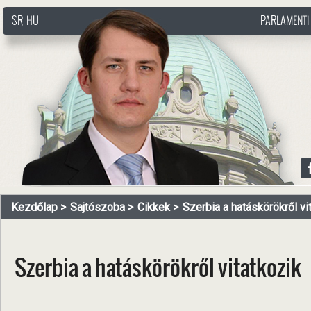
SR
HU
PARLAMENTI
http://www.pasztorbalint.rs/hu
Kezdőlap
Sajtószoba
Cikkek
Szerbia a hatáskörökről vi
Szerbia a hatáskörökről vitatkozik