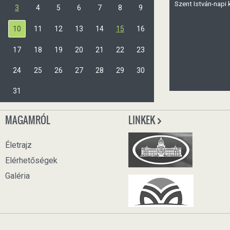
Szent István-napi
3
4
5
6
7
8
9
10
11
12
13
14
15
16
17
18
19
20
21
22
23
24
25
26
27
28
29
30
31
MAGAMRÓL
LINKEK
Életrajz
Elérhetőségek
Galéria