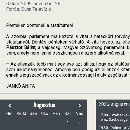
Dátum: 2009. november 25.
Forrás: Duna Televízió
Pénteken döntenek a statútumról
A szerbiai parlament ma kezdte a vitát a hatásköri törvén
statútumról. Döntés pénteken várható. A vita heves, az ell
Pásztor Bálint
, a Vajdasági Magyar Szövetség parlamenti ké
sem, amely nem lenne összhangban a szerb alkotmánnyal.
– Az ellenzék több mint egy éve azt állítja, hogy ez statút
sem alkotmányellenes. Amennyiben pedig az ellenzék kitart 
ennek a jogszabálynak az alkotmányossági felülvizsgálását 
JANKÓ ANITA
<
>
Augusztus
2026. augusztu
Hét
Kedd
Sze
Csü
Pén
Szo
Vas
17,00
- Szabadka -
Teréz Székesegy
1
2
19,30
- Palics - A