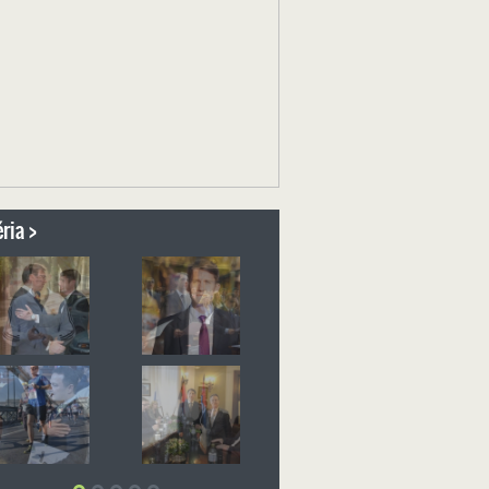
ria >