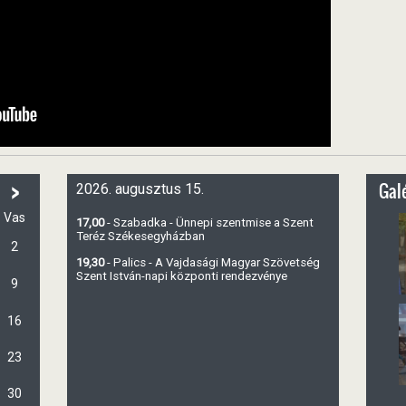
>
Galé
2026. augusztus 15.
Vas
17,00
- Szabadka - Ünnepi szentmise a Szent
Teréz Székesegyházban
2
19,30
- Palics - A Vajdasági Magyar Szövetség
Szent István-napi központi rendezvénye
9
16
23
30