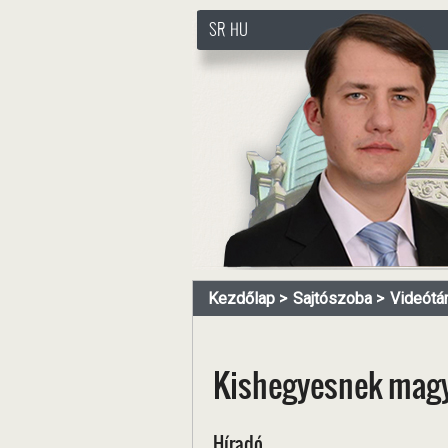
SR
HU
http://www.pasztorbalint.rs
Kezdőlap
Sajtószoba
Videótá
Kishegyesnek magy
Híradó