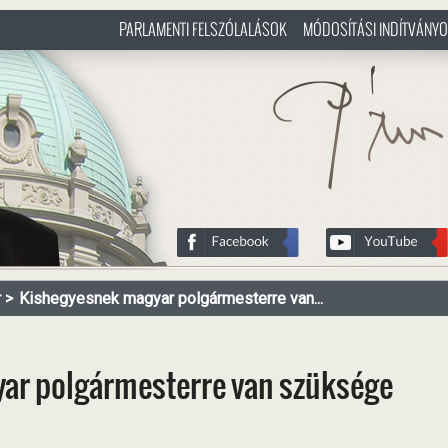
PARLAMENTI FELSZÓLALÁSOK
MÓDOSÍTÁSI INDÍTVÁNY
/hu
http://www.pasztorbalint.rs/h
r
Kishegyesnek magyar polgármesterre van...
ar polgármesterre van szüksége