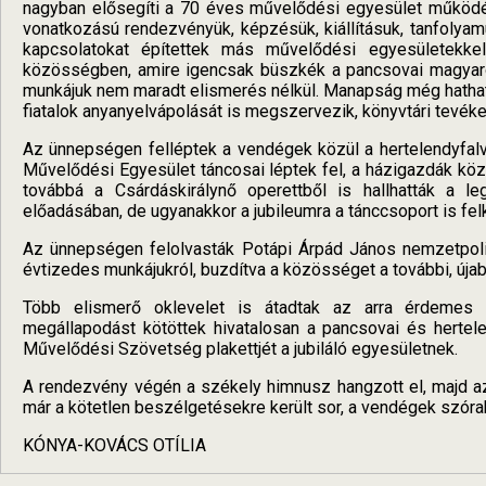
nagyban elősegíti a 70 éves művelődési egyesület működése
vonatkozású rendezvényük, képzésük, kiállításuk, tanfolya
kapcsolatokat építettek más művelődési egyesületekke
közösségben, amire igencsak büszkék a pancsovai magyar
munkájuk nem maradt elismerés nélkül. Manapság még hatha
fiatalok anyanyelvápolását is megszervezik, könyvtári tevék
Az ünnepségen felléptek a vendégek közül a hertelendyfalv
Művelődési Egyesület táncosai léptek fel, a házigazdák köz
továbbá a Csárdáskirálynő operettből is hallhatták a l
előadásában, de ugyanakkor a jubileumra a tánccsoport is f
Az ünnepségen felolvasták Potápi Árpád János nemzetpoliti
évtizedes munkájukról, buzdítva a közösséget a további, újab
Több elismerő oklevelet is átadtak az arra érdemes 
megállapodást kötöttek hivatalosan a pancsovai és hertel
Művelődési Szövetség plakettjét a jubiláló egyesületnek.
A rendezvény végén a székely himnusz hangzott el, majd a
már a kötetlen beszélgetésekre került sor, a vendégek szórak
KÓNYA-KOVÁCS OTÍLIA