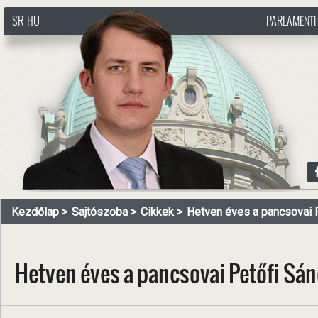
SR
HU
PARLAMENTI
http://www.pasztorbalint.rs/hu
Kezdőlap
Sajtószoba
Cikkek
Hetven éves a pancsovai Pe
Hetven éves a pancsovai Petőfi S