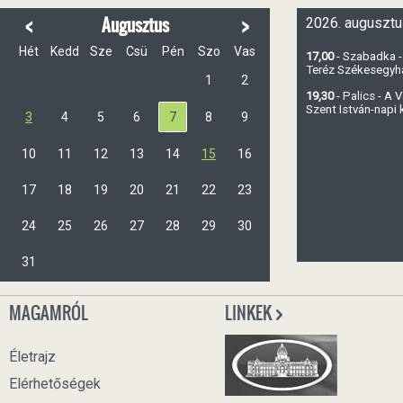
<
>
Augusztus
2026. augusztu
Hét
Kedd
Sze
Csü
Pén
Szo
Vas
17,00
- Szabadka -
Teréz Székesegy
1
2
19,30
- Palics - A
Szent István-napi
3
4
5
6
7
8
9
10
11
12
13
14
15
16
17
18
19
20
21
22
23
24
25
26
27
28
29
30
31
MAGAMRÓL
LINKEK
Életrajz
Elérhetőségek