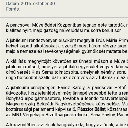
Dátum: 2016. október 30.
Forrás:
A pancsovai Művelődési Központban tegnap este tartották 
kiállítás nyílt, majd gazdag művelődési műsorra került sor.
A jubileumi rendezvényen elsőként megnyílt Erős Mária Pri
helyet kapott alkotásokat a szerző most három részre tagol
majd a nemezelési tevékenységének gyümölcsét mutatta be és 
A kiállítás megnyitóját követően az ünnepi műsort a Művelő
jubileumi műsort, amelyet a jubiláló egyesület vegyes kórusa
című versét Kiss Samu tolmácsolta, amelynek néhány sora, a
ringó bölcsőből szálló dal, / az ezeréves szív futama / s az id
A jubileumi ünnepségen Rancz Károly, a pancsovai Petőf
üdvözölte, hisz jelenlétével még ünnepélyesebbé tette a r
Bonyhád alpolgármesetere, továbbá a leendő testvértelepü
Magyarország Belgrádi Nagykövetségének képviselője, Mark
köztársasági parlamenti képviselő,
Pásztor Bálint
, köztársa
az MNT Végrehajtó Bizottságának elnöke, Saša Pavlov, Panc
A köszöntőben az elnök hangsúlyozta, hogy az ősök, a buk