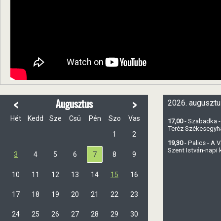
<
>
Augusztus
2026. augusztu
Hét
Kedd
Sze
Csü
Pén
Szo
Vas
17,00
- Szabadka -
Teréz Székesegy
1
2
19,30
- Palics - A
Szent István-napi
3
4
5
6
7
8
9
10
11
12
13
14
15
16
17
18
19
20
21
22
23
24
25
26
27
28
29
30