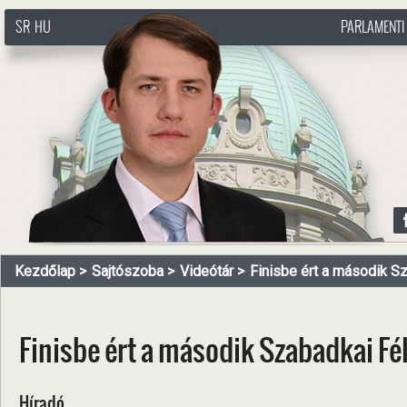
SR
HU
PARLAMENTI
http://www.pasztorbalint.rs/hu
Kezdőlap
Sajtószoba
Videótár
Finisbe ért a második Sz
Finisbe ért a második Szabadkai F
Híradó