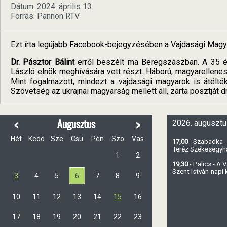
Dátum: 2024. április 13.
Forrás: Pannon RTV
Ezt írta legújabb Facebook-bejegyzésében a Vajdasági Magy
Dr. Pásztor Bálint
erről beszélt ma Beregszászban. A 35 év
László elnök meghívására vett részt. Háború, magyarellene
Mint fogalmazott, mindezt a vajdasági magyarok is átélt
Szövetség az ukrajnai magyarság mellett áll, zárta posztját dr
<
>
Augusztus
2026. augusztu
Hét
Kedd
Sze
Csü
Pén
Szo
Vas
17,00
- Szabadka -
Teréz Székesegy
1
2
19,30
- Palics - A
Szent István-napi
3
4
5
6
7
8
9
10
11
12
13
14
15
16
17
18
19
20
21
22
23