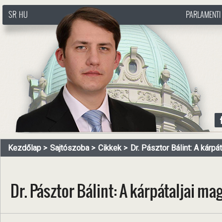
SR
HU
PARLAMENTI
http://www.pasztorbalint.rs/hu
Kezdőlap
Sajtószoba
Cikkek
Dr. Pásztor Bálint: A kárpátal
Dr. Pásztor Bálint: A kárpátaljai m