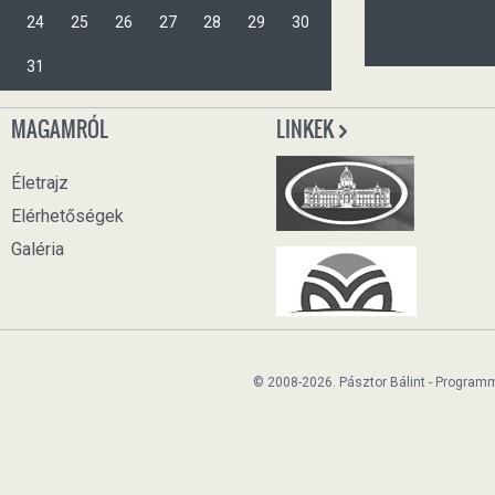
24
25
26
27
28
29
30
31
MAGAMRÓL
LINKEK
Életrajz
Elérhetőségek
Galéria
© 2008-2026. Pásztor Bálint - Program