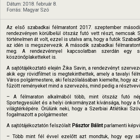
Dátum: 2018. február 8.
Forrás: Magyar Szó
Az első szabadkai félmaratont 2017. szeptember másodi
rendezvényen körülbelül ötszáz futó vett részt, nemcsak 
történelmen át volt, ezzel is utalva arra, hogy a futók Szaba
az idén is megszervezik. A második szabadkai félmaraton
meg. A rendezvénnyel kapcsolatban szerdán egy sajtó
köszönőplaketteket is.
A sajtótájékoztató elején Žika Savin, a rendezvényt szerve
akik egy rövidfilmet is megtekinthettek, amely a tavalyi f
Város polgármestere, aki felszólalásában kiemelte, hogy az 
fűzött reményeket mind a szervezés, mind pedig a résztvev
– A félmaraton alkalmából több, mint ötszáz futó né
Sportegyesület és a helyi önkormányzat kívánsága, hogy a f
világtérképére. Örülünk neki, hogy a Szerbiai Atlétikai S
fogalmazott a polgármester.
A sajtótájékoztatón felszólalt
Pásztor Bálint
parlamenti képvis
– Több mint fél évvel ezelőtt azt mondtuk, hogy egy si