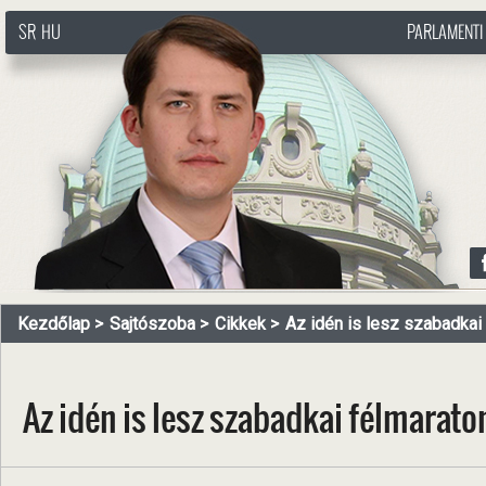
SR
HU
PARLAMENTI
http://www.pasztorbalint.rs/hu
Kezdőlap
Sajtószoba
Cikkek
Az idén is lesz szabadkai
Az idén is lesz szabadkai félmarato