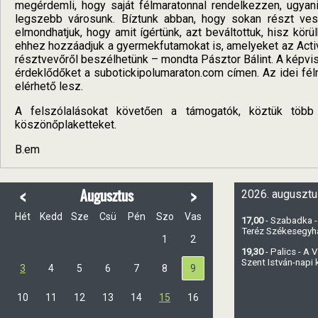
megérdemli, hogy saját félmaratonnal rendelkezzen, ugya
legszebb városunk. Bíztunk abban, hogy sokan részt ves
elmondhatjuk, hogy amit ígértünk, azt beváltottuk, hisz kör
ehhez hozzáadjuk a gyermekfutamokat is, amelyeket az Acti
résztvevőről beszélhetünk – mondta Pásztor Bálint. A képvise
érdeklődőket a subotickipolumaraton.com címen. Az idei fél
elérhető lesz.
A felszólalásokat követően a támogatók, köztük több
köszönőplaketteket.
B.em
<
>
Augusztus
2026. augusztu
Hét
Kedd
Sze
Csü
Pén
Szo
Vas
17,00
- Szabadka -
Teréz Székesegy
1
2
19,30
- Palics - A
Szent István-napi
3
4
5
6
7
8
9
10
11
12
13
14
15
16