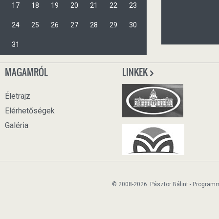
17
18
19
20
21
22
23
24
25
26
27
28
29
30
31
MAGAMRÓL
LINKEK
Életrajz
Elérhetőségek
Galéria
© 2008-2026. Pásztor Bálint - Program