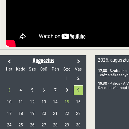
<
>
Augusztus
2026. augusztu
Hét
Kedd
Sze
Csü
Pén
Szo
Vas
17,00
- Szabadka -
Teréz Székesegy
1
2
19,30
- Palics - A
Szent István-napi
3
4
5
6
7
8
9
10
11
12
13
14
15
16
17
18
19
20
21
22
23
24
25
26
27
28
29
30