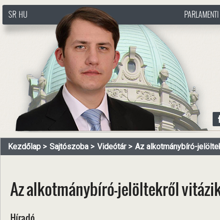
SR
HU
PARLAMENTI
http://www.pasztorbalint.rs/hu
Kezdőlap
Sajtószoba
Videótár
Az alkotmánybíró-jelöltekr
Az alkotmánybíró-jelöltekről vitáz
Híradó