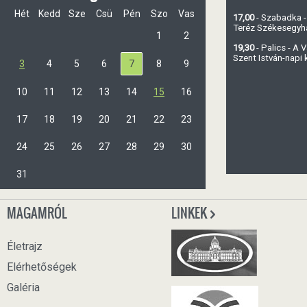
Hét
Kedd
Sze
Csü
Pén
Szo
Vas
17,00
- Szabadka -
Teréz Székesegy
1
2
19,30
- Palics - A
Szent István-napi
3
4
5
6
7
8
9
10
11
12
13
14
15
16
17
18
19
20
21
22
23
24
25
26
27
28
29
30
31
MAGAMRÓL
LINKEK
Életrajz
Elérhetőségek
Galéria