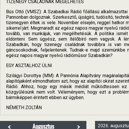
TIZENEGY CSALÁDNAK MEGÉLHETÉS
Bús Ottó (VMSZ): A Szabadkai Rádió főállású alkalmazottai 
Pannonban dolgoznak. Szerkesztő, újságíró, tudósító, techniku
tizenegyen éltek is vele. November elsején, reggel hatkor 
sikerrel járt. Megmaradt az egész napos magyar nyelvű rád
tovább, van munkájuk, van megélhetésük. A politika ismé
eldönteni. Sem ügyész, sem ítélőbíró nem vagyok. A l
Szabadkán, hogy tizenegy családnak továbbra is van meg
gáncsoskodnak, feljelentenek. Tudnak-e majd szemünkbe 
egész napos magyar nyelvű rádióműsor Szabadkán?
EGY ASZTALHOZ ÜLNI
Szilágyi Dorottya (MM): A Pannónia Alapítvány magánalapítá
alapítójaként elmondhatom azt, hogy az alapítói okirat szer
Rádió. Ahhoz, hogy egy másik médiát működtessen ez az A
közgyűlésünk nem volt. Véleményem, hogy ezt a problémát
bármiképpen érintett ebben az ügyben.
NÉMETH ZOLTÁN
<
>
Augusztus
2026. augusztu