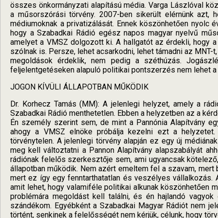
összes önkormányzati alapítású média. Varga Lászlóval kö
a műsorszórási törvény. 2007-ben sikerült elérnünk azt,
médiumoknak a privatizálását. Ennek köszönhetően nyolc é
hogy a Szabadkai Rádió egész napos magyar nyelvű műsort
amelyet a VMSZ dolgozott ki. A hallgatót az érdekli, hogy
szólnak is. Persze, lehet acsarkodni, lehet támadni az MNT-t
megoldások érdeklik, nem pedig a széthúzás. Jogászl
feljelentgetéseken alapuló politikai pontszerzés nem lehet a
JOGON KÍVÜLI ÁLLAPOTBAN MŰKÖDIK
Dr. Korhecz Tamás (MM): A jelenlegi helyzet, amely a rád
Szabadkai Rádió menthetetlen. Ebben a helyzetben az a kérd
Én személy szerint sem, de mint a Pannónia Alapítvány eg
ahogy a VMSZ elnöke próbálja kezelni ezt a helyzetet.
törvénytelen. A jelenlegi törvény alapján ez egy új médián
meg kell változtatni a Pannon Alapítvány alapszabályát ah
rádiónak felelős szerkesztője sem, ami ugyancsak kötelező, 
állapotban működik. Nem azért emeltem fel a szavam, mert b
mert ez így egy fenntarthatatlan és veszélyes vállalkozás.
amit lehet, hogy valamiféle politikai alkunak köszönhetően 
problémára megoldást kell találni, és én hajlandó vagyok
szándékom. Egyébként a Szabadkai Magyar Rádiót nem jele
történt, senkinek a felelősségét nem kérjük, célunk, hogy tör