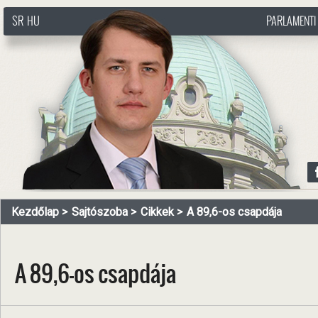
SR
HU
PARLAMENTI
http://www.pasztorbalint.rs/hu
Kezdőlap
Sajtószoba
Cikkek
A 89,6-os csapdája
A 89,6-os csapdája