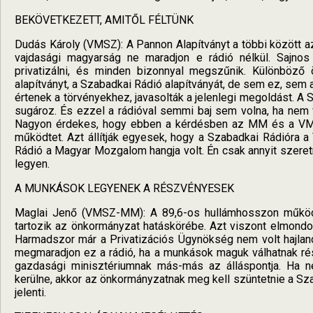
BEKÖVETKEZETT, AMITŐL FÉLTÜNK
Dudás Károly (VMSZ): A Pannon Alapítványt a többi között azé
vajdasági magyarság ne maradjon e rádió nélkül. Sajnos 
privatizálni, és minden bizonnyal megszűnik. Különböző 
alapítványt, a Szabadkai Rádió alapítványát, de sem ez, sem 
értenek a törvényekhez, javasolták a jelenlegi megoldást.
sugároz. És ezzel a rádióval semmi baj sem volna, ha nem 
Nagyon érdekes, hogy ebben a kérdésben az MM és a VMDK 
működtet. Azt állítják egyesek, hogy a Szabadkai Rádióra 
Rádió a Magyar Mozgalom hangja volt. Én csak annyit szeret
legyen.
A MUNKÁSOK LEGYENEK A RÉSZVÉNYESEK
Maglai Jenő (VMSZ-MM): A 89,6-os hullámhosszon működt
tartozik az önkormányzat hatáskörébe. Azt viszont elmondom,
Harmadszor már a Privatizációs Ügynökség nem volt hajland
megmaradjon ez a rádió, ha a munkások maguk válhatnak r
gazdasági minisztériumnak más-más az álláspontja. Ha ne
kerülne, akkor az önkormányzatnak meg kell szüntetnie a Szab
jelenti.