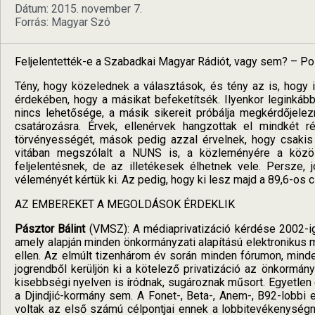
Dátum: 2015. november 7.
Forrás: Magyar Szó
Feljelentették-e a Szabadkai Magyar Rádiót, vagy sem? – Pol
Tény, hogy közelednek a választások, és tény az is, hog
érdekében, hogy a másikat befeketítsék. Ilyenkor leginkáb
nincs lehetősége, a másik sikereit próbálja megkérdőjelez
csatározásra. Érvek, ellenérvek hangzottak el mindkét 
törvényességét, mások pedig azzal érvelnek, hogy csakis
vitában megszólalt a NUNS is, a közleményére a közös
feljelentésnek, de az illetékesek élhetnek vele. Persze, 
véleményét kértük ki. Az pedig, hogy ki lesz majd a 89,6-os 
AZ EMBEREKET A MEGOLDÁSOK ÉRDEKLIK
Pásztor Bálint
(VMSZ): A médiaprivatizáció kérdése 2002-ig
amely alapján minden önkormányzati alapítású elektronikus 
ellen. Az elmúlt tizenhárom év során minden fórumon, min
jogrendből kerüljön ki a kötelező privatizáció az önkormá
kisebbségi nyelven is íródnak, sugároznak műsort. Egyetle
a Djindjić-kormány sem. A Fonet-, Beta-, Anem-, B92-lobbi
voltak az első számú célpontjai ennek a lobbitevékenységn