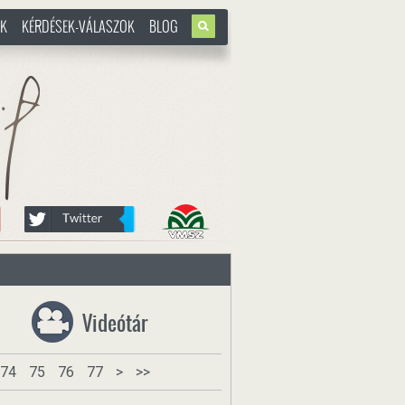
OK
KÉRDÉSEK-VÁLASZOK
BLOG
u
Videótár
74
75
76
77
>
>>