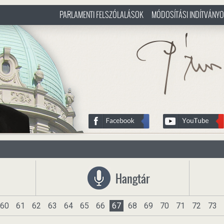
PARLAMENTI FELSZÓLALÁSOK
MÓDOSÍTÁSI INDÍTVÁNY
/hu
http://www.pasztorbalint.rs/h
Hangtár
60
61
62
63
64
65
66
67
68
69
70
71
72
73