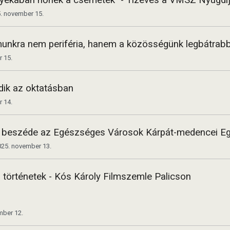
rnyékában nőnek a csemeték” - Tízéves a VMSZ Nyugd
. november 15.
unkra nem periféria, hanem a közösségünk legbátrabb
 15.
dik az oktatásban
 14.
nt beszéde az Egészséges Városok Kárpát-medencei Eg
025. november 13.
 történetek - Kós Károly Filmszemle Palicson
mber 12.