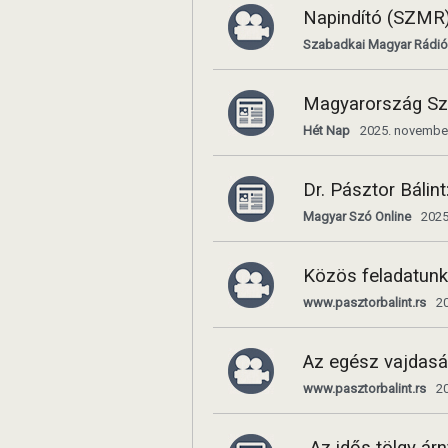
Napindító (SZMR) 
Szabadkai Magyar Rádió
Magyarország Sze
Hét Nap
2025. november
Dr. Pásztor Bálin
Magyar Szó Online
2025
Közös feladatunk
www.pasztorbalint.rs
2
Az egész vajdasá
www.pasztorbalint.rs
2