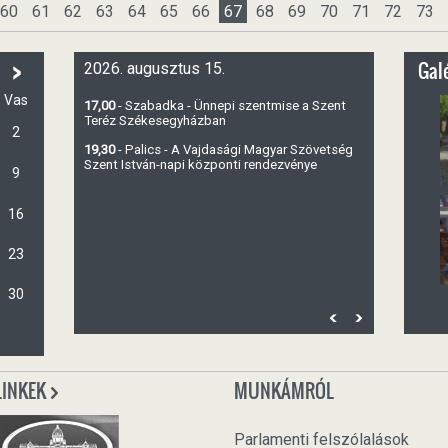
60
61
62
63
64
65
66
67
68
69
70
71
72
73
>
Galé
2026. augusztus 15.
Vas
17,00
- Szabadka - Ünnepi szentmise a Szent
Teréz Székesegyházban
2
19,30
- Palics - A Vajdasági Magyar Szövetség
Szent István-napi központi rendezvénye
9
16
23
30
LINKEK
MUNKÁMRÓL
Parlamenti felszólalások