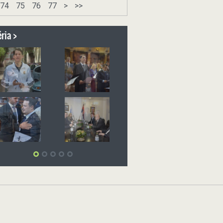
74
75
76
77
>
>>
ria >