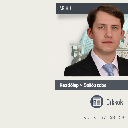
SR
HU
http://www.pasztorbalint.rs
Kezdőlap
Sajtószoba
Cikkek
<<
<
57
58
59