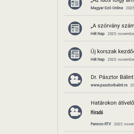
„Az idős tölgy á
Magyar Szó Online
2025
„A szórvány szám
Hét Nap
2025. november
Új korszak kezdő
Hét Nap
2025. november
Dr. Pásztor Báli
www.pasztorbalint.rs
2
Határokon átívelő
Híradó
Pannon RTV
2025. nove