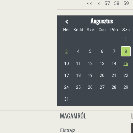
<<
<
57
58
59
<
Augusztus
Hét
Kedd
Sze
Csü
Pén
Szo
1
3
4
5
6
7
8
10
11
12
13
14
15
17
18
19
20
21
22
24
25
26
27
28
29
31
MAGAMRÓL
Életrajz