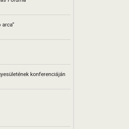
íjas Fóruma
 arca”
yesületének konferenciáján