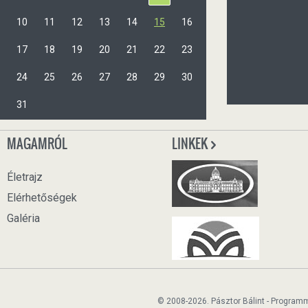
10
11
12
13
14
15
16
17
18
19
20
21
22
23
24
25
26
27
28
29
30
31
MAGAMRÓL
LINKEK
Életrajz
Elérhetőségek
Galéria
© 2008-2026. Pásztor Bálint - Program