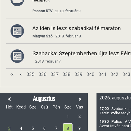
Pannon RTV
2018. február 9.
Az idén is lesz szabadkai félmaraton
Magyar Szó
2018. február 8.
Szabadka: Szeptemberben újra lesz Fél
2018. február 7.
<<
<
335
336
337
338
339
340
341
342
343
<
>
Augusztus
2026. augusztu
Hét
Kedd
Sze
Csü
Pén
Szo
Vas
17,00
- Szabadka -
Teréz Székesegy
1
2
19,30
- Palics - A
Szent István-napi
3
4
5
6
7
8
9