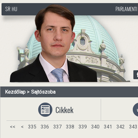
SR
HU
PARLAMENTI
http://www.pasztorbalint.rs/hu
Kezdőlap
Sajtószoba
Cikkek
<<
<
335
336
337
338
339
340
341
342
343