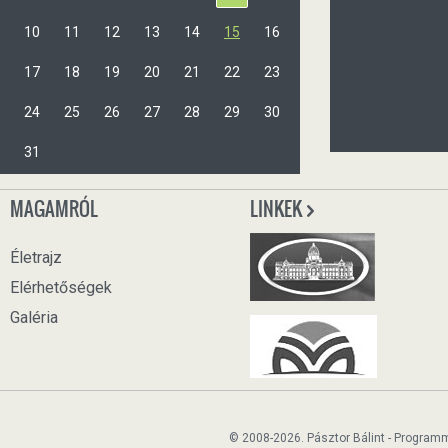
10
11
12
13
14
15
16
17
18
19
20
21
22
23
24
25
26
27
28
29
30
31
MAGAMRÓL
LINKEK
Életrajz
Elérhetőségek
Galéria
© 2008-2026. Pásztor Bálint - Program