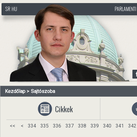
SR
HU
PARLAMENTI
http://www.pasztorbalint.rs/hu
Kezdőlap
Sajtószoba
Cikkek
<<
<
334
335
336
337
338
339
340
341
342