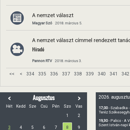
A nemzet választ
Magyar Szó
2018. március 5.
A nemzet választ címmel rendezett tan
Híradó
Pannon RTV
2018. március 3.
<<
<
334
335
336
337
338
339
340
341
342
<
>
Augusztus
2026. augusztu
Hét
Kedd
Sze
Csü
Pén
Szo
Vas
17,00
- Szabadka -
Teréz Székesegy
1
2
19,30
- Palics - A
Szent István-napi
3
4
5
6
7
8
9