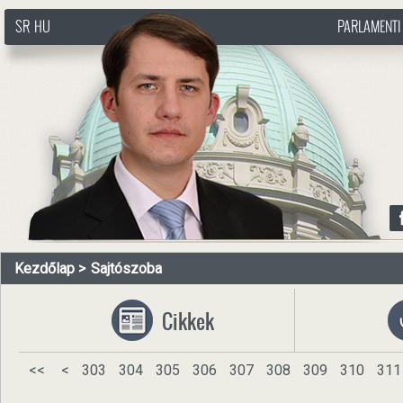
SR
HU
PARLAMENTI
http://www.pasztorbalint.rs/hu
Kezdőlap
Sajtószoba
Cikkek
<<
<
303
304
305
306
307
308
309
310
311