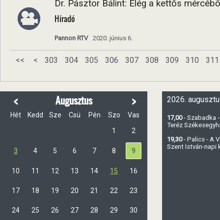
Dr. Pásztor Bálint: Elég a kettős mércébő
Híradó
Pannon RTV
2020. június 6.
<<
<
303
304
305
306
307
308
309
310
311
<
>
Augusztus
2026. augusztu
Hét
Kedd
Sze
Csü
Pén
Szo
Vas
17,00
- Szabadka -
Teréz Székesegy
1
2
19,30
- Palics - A
Szent István-napi
3
4
5
6
7
8
9
10
11
12
13
14
15
16
17
18
19
20
21
22
23
24
25
26
27
28
29
30