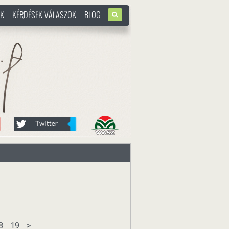
OK
KÉRDÉSEK-VÁLASZOK
BLOG
u
8
19
>