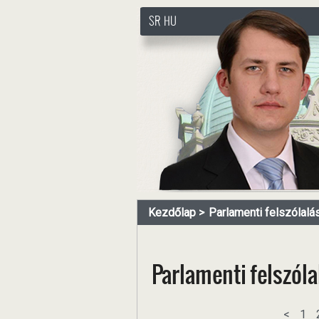
SR
HU
http://www.pasztorbalint.rs
Kezdőlap
Parlamenti felszólalá
Parlamenti felszól
<
1