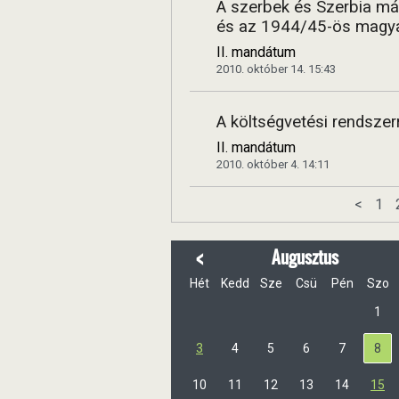
A szerbek és Szerbia más 
és az 1944/45-ös magya
II. mandátum
2010. október 14. 15:43
A költségvetési rendszer
II. mandátum
2010. október 4. 14:11
<
1
<
Augusztus
Hét
Kedd
Sze
Csü
Pén
Szo
1
3
4
5
6
7
8
10
11
12
13
14
15