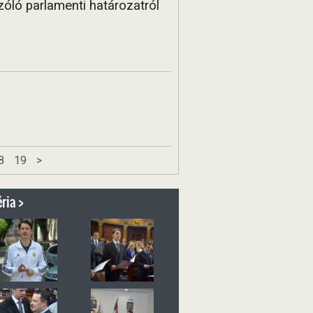
zóló parlamenti határozatról
8
19
>
ria >