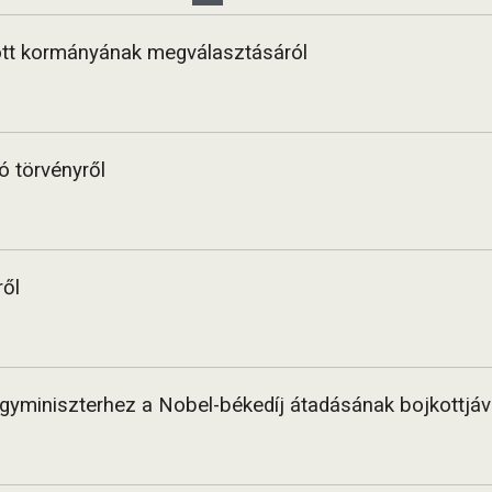
tott kormányának megválasztásáról
ó törvényről
ről
gyminiszterhez a Nobel-békedíj átadásának bojkottjáv