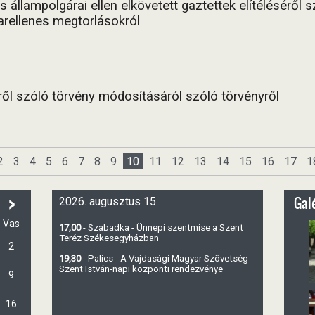
állampolgárai ellen elkövetett gaztettek elítéléséről s
rellenes megtorlásokról
ről szóló törvény módosításáról szóló törvényről
2
3
4
5
6
7
8
9
10
11
12
13
14
15
16
17
1
>
Galé
2026. augusztus 15.
Vas
17,00
- Szabadka - Ünnepi szentmise a Szent
Teréz Székesegyházban
2
19,30
- Palics - A Vajdasági Magyar Szövetség
Szent István-napi központi rendezvénye
9
16