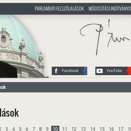
PARLAMENTI FELSZÓLALÁSOK
MÓDOSÍTÁSI INDÍTVÁNY
/hu
http://www.pasztorbalint.rs/h
sok
alások
2
3
4
5
6
7
8
9
10
11
12
13
14
15
16
17
1