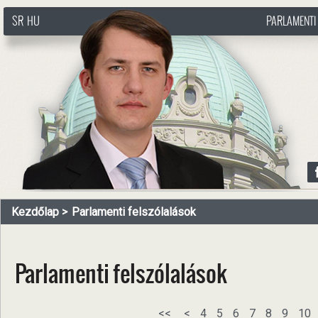
SR
HU
PARLAMENTI
http://www.pasztorbalint.rs/hu
Kezdőlap
Parlamenti felszólalások
Parlamenti felszólalások
<<
<
4
5
6
7
8
9
10