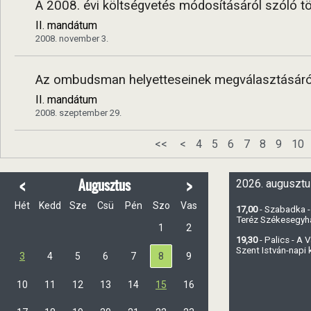
A 2008. évi költségvetés módosításáról szóló t
II. mandátum
2008. november 3.
Az ombudsman helyetteseinek megválasztásáró
II. mandátum
2008. szeptember 29.
<<
<
4
5
6
7
8
9
10
<
>
Augusztus
2026. augusztu
Hét
Kedd
Sze
Csü
Pén
Szo
Vas
17,00
- Szabadka -
Teréz Székesegy
1
2
19,30
- Palics - A
Szent István-napi
3
4
5
6
7
8
9
10
11
12
13
14
15
16