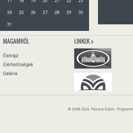
17
18
19
20
21
22
23
24
25
26
27
28
29
30
31
MAGAMRÓL
LINKEK
Életrajz
Elérhetőségek
Galéria
© 2008-2026. Pásztor Bálint - Program