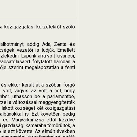
a közigazgatási körzetekről szóló
 alkotmányt, addig Ada, Zenta és
zségek vezetői is tudják. Emellett
lekedni. Lapunk arra volt kíváncsi,
acsatolásáért folytatott harcban a
ője szerint megalapozatlan a fenti
és ekkor került át a szóban forgó
volt, vagyis az volt a cél, hogy
ber juthasson be a parlamentbe,
zzel a változással meggyengítették
l lakott községet két közigazgatási
 albánokkal is. Ezt követően pedig
ta és Magyarkanizsa ettől kezdve
 gazdasági kamarába tömörültek, a
e is ezt követte. Az elmúlt években