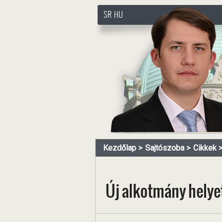
SR
HU
http://www.pasztorbalint.rs
Kezdőlap
Sajtószoba
Cikkek
Új alkotmány helyet