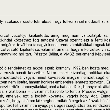
ly szokásos csütörtöki ülésén egy tollvonással módosíthatná 
 körzet vezetője kijelentette, amíg meg nem változtatják az
kindai körzethez fog tartozni. Szavai szerint ezt a fenti kö
 polgárok továbbra is nagykikindai rendszámtáblákkal fognak köz
etvezető kijelentése, valamint arra is, hogy a körzetek vissz
natnyilag hol tart. Pásztor Bálint, a VMSZ parlamenti képvisel
zóló rendeletet az akkori szerb kormány 1992-ben hozta meg, 
észak-bánáti körzetbe. Akkor ennek kizárólag politikai oka 
mzettestet, vagyis minél kevesebb magyar nemzetiségű em
kben nem listára, hanem konkrét emberekre lehetett szavazni. E
nezt tették a bosnyákokkal, ahol a hat sandžaki, bosnyákok álta
és a zlatiborira – , valamint hasonló történt a Preševo-völgyi
yek, amelyek ezt a logikát követték, vagyis hogy Ada, Zen
asznált, hogy a három községben működő cégek az észak-bánáti
épültek fel, valamint a nyugdíj és egészségbiztosítás rendszer