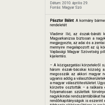
Dátum: 2010. április 29.
Forrás: Magyar Szó
Pásztor Bálint
: A kormány bárme
rendeletét
Vladimir Ilić, az észak-bánáti
Magyarkanizsa biztosan a nagyki
megjegyezte, az adai és a zentai
mennyire megalapozott az új körz
Vajdasági Magyar Szövetség pilla
kijelentés.
– A közigazgatási körzetekről s
három észak-bácskai község az 
megosszák az akkori magyar ne
ugyanis addig a választókerülete
a magyar választótestületet. Ugya
körzetre osztották – a raškaira 
folyamatosan születtek törvén
nagykikindai rendszámtáblákat h
rendőrkapitányságok is eszerint 