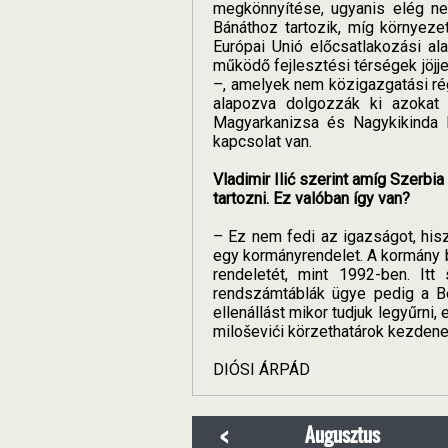
megkönnyítése, ugyanis elég neh
Bánáthoz tartozik, míg környeze
Európai Unió előcsatlakozási ala
működő fejlesztési térségek jöjje
–, amelyek nem közigazgatási rég
alapozva dolgozzák ki azokat a
Magyarkanizsa és Nagykikinda k
kapcsolat van.
Vladimir Ilić szerint amíg Szerb
tartozni. Ez valóban így van?
– Ez nem fedi az igazságot, hi
egy kormányrendelet. A kormány b
rendeletét, mint 1992-ben. Itt
rendszámtáblák ügye pedig a Bel
ellenállást mikor tudjuk legyűrn
miloševići körzethatárok kezdene
DIÓSI ÁRPÁD
<
Augusztus