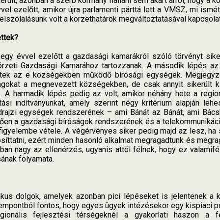
került, azonban a szerb kormány hallani sem akart arról, hogy a 
el ezelőtt, amikor újra parlamenti párttá lett a VMSZ, mi ismé
felszólalásunk volt a körzethatárok megváltoztatásával kapcsola
ttek?
 egy évvel ezelőtt a gazdasági kamarákról szóló törvényt sik
örzeti Gazdasági Kamarához tartozzanak. A második lépés az 
lettek az e községekben működő bírósági egységek. Megjegyze
gokat a megnevezett községekben, de csak annyit sikerült ki
A harmadik lépés pedig az volt, amikor néhány hete a regioná
si indítványunkat, amely szerint négy kritérium alapján lehe
öldrajzi egységek rendszerének – ami Bánát az Bánát, ami Bác
ően a gazdasági bíróságok rendszerének és a telekommunikáci
gyelembe vétele. A végérvényes siker pedig majd az lesz, ha s
síttatni, ezért minden hasonló alkalmat megragadtunk és megr
an nagy az ellenérzés, ugyanis attól félnek, hogy ez valamifél
ának folyamata.
s dolgok, amelyek azonban pici lépéseket is jelentenek a ko
szempontból fontos, hogy egyes ügyek intézésekor egy kispiaci 
gionális fejlesztési térségeknél a gyakorlati haszon a fe