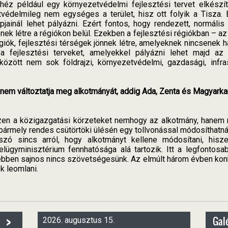
éz például egy környezetvédelmi fejlesztési tervet elkészít
tvédelmileg nem egységes a terület, hisz ott folyik a Tisza. 
pjainál lehet pályázni. Ezért fontos, hogy rendezett, normális 
nek létre a régiókon belül. Ezekben a fejlesztési régiókban – az
iók, fejlesztési térségek jönnek létre, amelyeknek nincsenek h
 fejlesztési terveket, amelyekkel pályázni lehet majd az u
özött nem sok földrajzi, környezetvédelmi, gazdasági, infra
ia nem változtatja meg alkotmányát, addig Ada, Zenta és Magyar
szen a közigazgatási körzeteket nemhogy az alkotmány, hanem
ármely rendes csütörtöki ülésén egy tollvonással módosíthatná
 szó sincs arról, hogy alkotmányt kellene módosítani, hisze
ügyminisztérium fennhatósága alá tartozik. Itt a legfontosa
i, ebben sajnos nincs szövetségesünk. Az elmúlt három évben kon
k leomlani.
>
Galé
2026. augusztus 15.