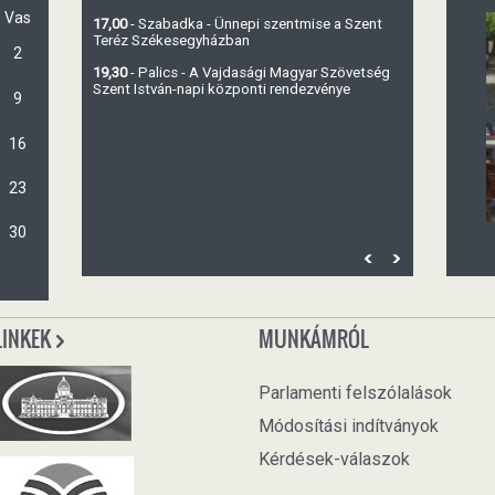
Vas
17,00
- Szabadka - Ünnepi szentmise a Szent
Teréz Székesegyházban
2
19,30
- Palics - A Vajdasági Magyar Szövetség
Szent István-napi központi rendezvénye
9
16
23
30
LINKEK
MUNKÁMRÓL
Parlamenti felszólalások
Módosítási indítványok
Kérdések-válaszok