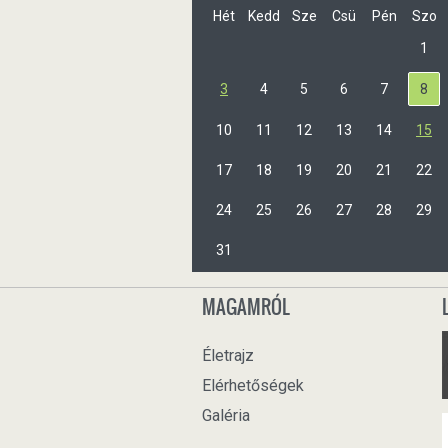
Hét
Kedd
Sze
Csü
Pén
Szo
1
3
4
5
6
7
8
10
11
12
13
14
15
17
18
19
20
21
22
24
25
26
27
28
29
31
MAGAMRÓL
Életrajz
Elérhetőségek
Galéria