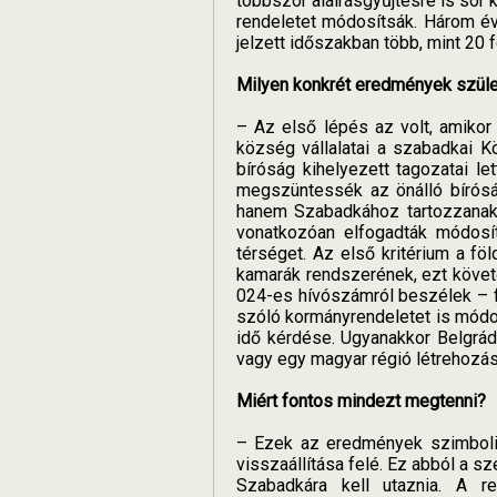
többször aláírásgyűjtésre is sor 
rendeletet módosítsák. Három évv
jelzett időszakban több, mint 20 
Milyen konkrét eredmények szüle
– Az első lépés az volt, amikor
község vállalatai a szabadkai K
bíróság kihelyezett tagozatai 
megszüntessék az önálló bírósá
hanem Szabadkához tartozzanak. 
vonatkozóan elfogadták módosítá
térséget. Az első kritérium a f
kamarák rendszerének, ezt követ
024-es hívószámról beszélek – fi
szóló kormányrendeletet is módo
idő kérdése. Ugyanakkor Belgrádb
vagy egy magyar régió létrehozás
Miért fontos mindezt megtenni?
– Ezek az eredmények szimboliku
visszaállítása felé. Ez abból a 
Szabadkára kell utaznia. A re