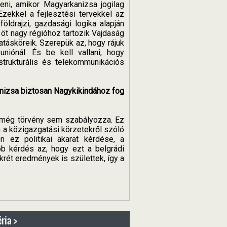
eni, amikor Magyarkanizsa jogilag
Ezekkel a fejlesztési tervekkel az
földrajzi, gazdasági logika alapján
 öt nagy régióhoz tartozik Vajdaság
atásköreik. Szerepük az, hogy rájuk
niónál. És be kell vallani, hogy
strukturális és telekommunikációs
kanizsa biztosan Nagykikindához fog
 még törvény sem szabályozza. Ez
 a közigazgatási körzetekről szóló
n ez politikai akarat kérdése, a
bb kérdés az, hogy ezt a belgrádi
krét eredmények is születtek, így a
ria >