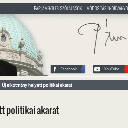
PARLAMENTI FELSZÓLALÁSOK
MÓDOSÍTÁSI INDÍTVÁNY
/hu
http://www.pasztorbalint.rs/h
Új alkotmány helyett politikai akarat
t politikai akarat