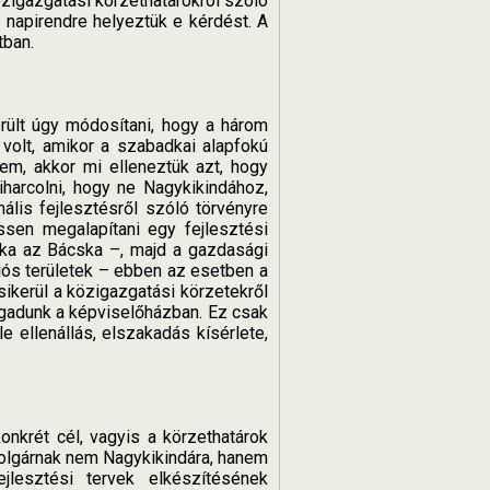
közigazgatási körzethatárokról szóló
t napirendre helyeztük e kérdést. A
tban.
erült úgy módosítani, hogy a három
volt, amikor a szabadkai alapfokú
m, akkor mi elleneztük azt, hogy
harcolni, hogy ne Nagykikindához,
lis fejlesztésről szóló törvényre
ssen megalapítani egy fejlesztési
ska az Bácska –, majd a gazdasági
ós területek – ebben az esetben a
ikerül a közigazgatási körzetekről
agadunk a képviselőházban. Ez csak
e ellenállás, elszakadás kísérlete,
nkrét cél, vagyis a körzethatárok
polgárnak nem Nagykikindára, hanem
jlesztési tervek elkészítésének