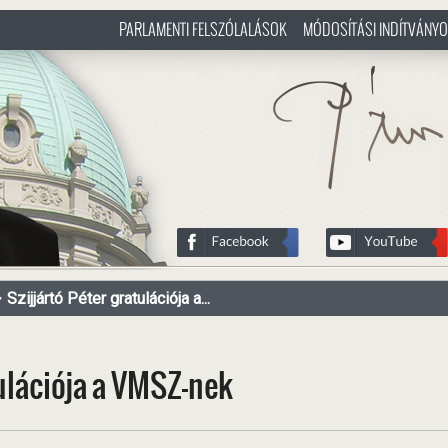
PARLAMENTI FELSZÓLALÁSOK
MÓDOSÍTÁSI INDÍTVÁNY
/hu
http://www.pasztorbalint.rs/h
Szijjártó Péter gratulációja a...
tulációja a VMSZ-nek