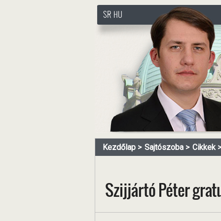
SR
HU
http://www.pasztorbalint.rs
Kezdőlap
Sajtószoba
Cikkek
Szijjártó Péter gra