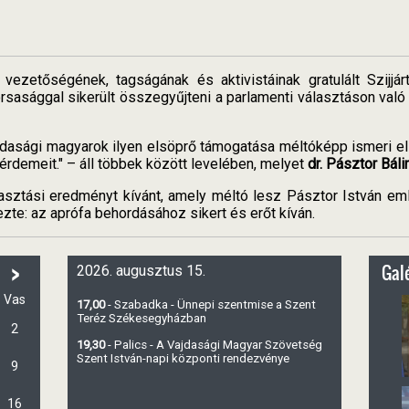
ezetőségének, tagságának és aktivistáinak gratulált Szijjá
yorsasággal sikerült összegyűjteni a parlamenti választáson v
jdasági magyarok ilyen elsöprő támogatása méltóképp ismeri el
 érdemeit." – áll többek között levelében, melyet
dr. Pásztor Báli
álasztási eredményt kívánt, amely méltó lesz Pásztor István e
zte: az aprófa behordásához sikert és erőt kíván.
>
Galé
2026. augusztus 15.
Vas
17,00
- Szabadka - Ünnepi szentmise a Szent
Teréz Székesegyházban
2
19,30
- Palics - A Vajdasági Magyar Szövetség
Szent István-napi központi rendezvénye
9
16