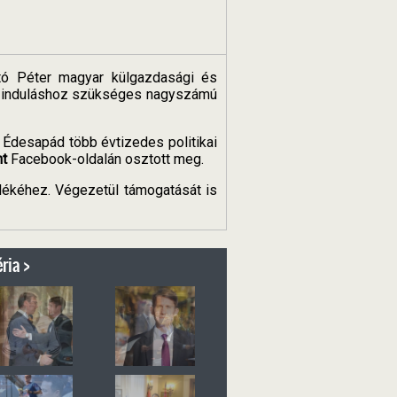
rtó Péter magyar külgazdasági és
aló induláshoz szükséges nagyszámú
 Édesapád több évtizedes politikai
nt
Facebook-oldalán osztott meg.
mlékéhez. Végezetül támogatását is
ria >