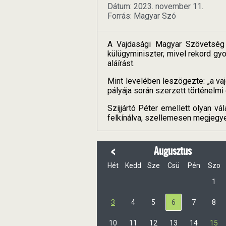
Dátum: 2023. november 11.
Forrás: Magyar Szó
A Vajdasági Magyar Szövetség v
külügyminiszter, mivel rekord g
aláírást.
Mint levelében leszögezte: „a va
pályája során szerzett történelmi
Szijjártó Péter emellett olyan v
felkínálva, szellemesen megjegye
<
Augusztus
Hét
Kedd
Sze
Csü
Pén
Szo
1
3
4
5
6
7
8
10
11
12
13
14
15