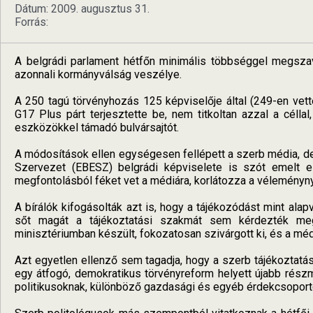
Dátum: 2009. augusztus 31.
Forrás:
A belgrádi parlament hétfőn minimális többséggel megszav
azonnali kormányválság veszélye.
A 250 tagú törvényhozás 125 képviselője által (249-en vett
G17 Plus párt terjesztette be, nem titkoltan azzal a céll
eszközökkel támadó bulvársajtót.
A módosítások ellen egységesen fellépett a szerb média, d
Szervezet (EBESZ) belgrádi képviselete is szót emelt el
megfontolásból féket vet a médiára, korlátozza a véleményn
A bírálók kifogásolták azt is, hogy a tájékozódást mint alap
sőt magát a tájékoztatási szakmát sem kérdezték meg. 
minisztériumban készült, fokozatosan szivárgott ki, és a médi
Azt egyetlen ellenző sem tagadja, hogy a szerb tájékoztatási 
egy átfogó, demokratikus törvényreform helyett újabb részme
politikusoknak, különböző gazdasági és egyéb érdekcsoporto