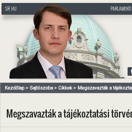
SR
HU
PARLAMENTI
http://www.pasztorbalint.rs/hu
Kezdőlap
Sajtószoba
Cikkek
Megszavazták a tájékoztatá
Megszavazták a tájékoztatási törv