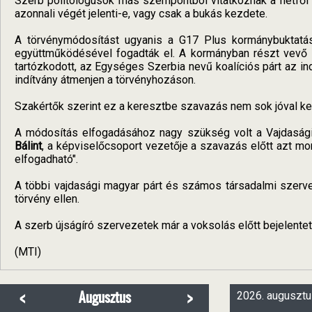
Szerb politológusok más szempontból vitatkoznak a hétfői p
azonnali végét jelenti-e, vagy csak a bukás kezdete.
A törvénymódosítást ugyanis a G17 Plus kormánybuktatás
együttműködésével fogadták el. A kormányban részt vevő s
tartózkodott, az Egységes Szerbia nevű koalíciós párt az indí
indítvány átmenjen a törvényhozáson.
Szakértők szerint ez a keresztbe szavazás nem sok jóval kecs
A módosítás elfogadásához nagy szükség volt a Vajdaság
Bálint
, a képviselőcsoport vezetője a szavazás előtt azt mo
elfogadható".
A többi vajdasági magyar párt és számos társadalmi szerve
törvény ellen.
A szerb újságíró szervezetek már a voksolás előtt bejelente
(MTI)
<
>
Augusztus
2026. augusztu