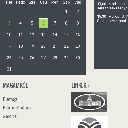
Hét
Kedd
Sze
Csü
Pén
Szo
Vas
17,00
- Szabadka -
Teréz Székesegy
1
2
19,30
- Palics - A
Szent István-napi
3
4
5
6
7
8
9
10
11
12
13
14
15
16
17
18
19
20
21
22
23
24
25
26
27
28
29
30
31
MAGAMRÓL
LINKEK
Életrajz
Elérhetőségek
Galéria